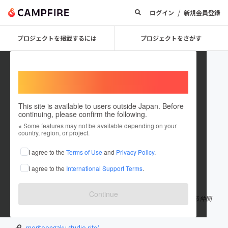
/
ログイン
新規会員登録
プロジェクトを掲載するには
プロジェクトをさがす
Welcome,
International users
This site is available to users outside Japan. Before
continuing, please confirm the following.
uda_moritoongaku
※ Some features may not be available depending on your
country, region, or project.
プロジェクトオーナー
I agree to the
Terms of Use
and
Privacy Policy
.
これまでに1件のプロジェクトを投稿しています
I agree to the
International Support Terms
.
在住国：日本
現在地：奈良県
出身国：日本
出身地：奈良県
Continue
奈良県宇陀市在住。 音楽や林業、宿やweb制作などに携わっている仲間
たちが集まり、エストニアと宇陀の音楽祭を企画しています！
moritoongaku.studio.site/