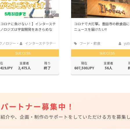
型コロナに負けない！】インターステ
コロナで大打撃。豊田市の飲食店に
クノロジズは宇宙開発をあきらめな
ニュースを届けたい!!
！
クノロジー・
インターステラテク...
フード・飲食
yut
ェット
店
SUCCESS
SUCCESS
在
支援者
残り
現在
支援者
,419JPY
2,475人
終了
607,500JPY
56人