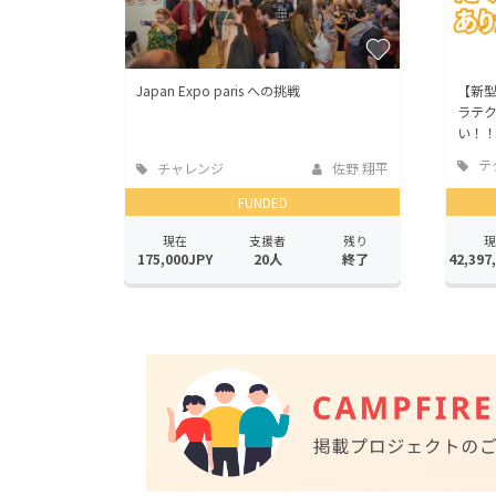
Japan Expo paris への挑戦
【新
ラテ
い！
テ
チャレンジ
佐野 翔平
ガジ
FUNDED
現在
支援者
残り
現
175,000JPY
20人
終了
42,397