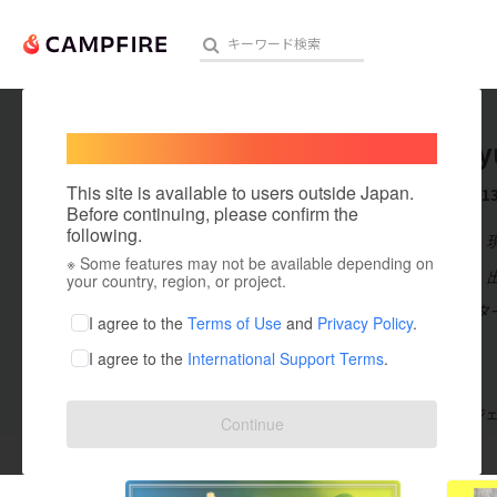
Welcome,
International users
tunoday
人気のプロジェクト
注目のリ
This site is available to users outside Japan.
これまでに1
Before continuing, please confirm the
following.
在住国：日本
※ Some features may not be available depending on
アート・写真
出身国：日本
your country, region, or project.
東京都でライタ
テクノロジー・ガジェット
I agree to the
Terms of Use
and
Privacy Policy
.
I agree to the
International Support Terms
.
映像・映画
ビジネス・起業
支援した
プロジェクト
13
投稿した
プロジ
Continue
まちづくり・地域活性化