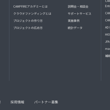
CAM
Ent
CAMPFIREアカデミーとは
説明会・相談会
CAM
クラウドファンディングとは
サポートサービス
CA
プロジェクトの作り方
実施事例
AD 
プロジェクトの広め方
統計データ
HIO
J
mac
補
要
採用情報
パートナー募集