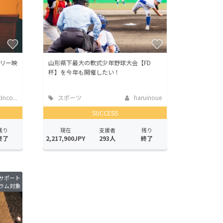
リー映
山形県下最大の軟式少年野球大会【FD
杯】を今年も開催したい！
Inco...
スポーツ
haruinoue
SUCCESS
残り
現在
支援者
残り
終了
2,217,900JPY
293人
終了
サポート
ラム対象