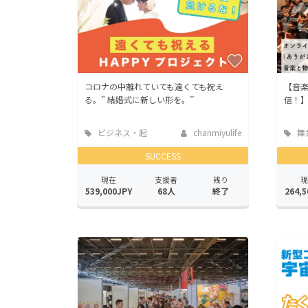
コロナの中離れていても遠くても祝え
【音
る。” 結婚式に新しい形を。’’
信！
ビジネス・起
chanmiyulife
舞
業
ーマ
SUCCESS
現在
支援者
残り
現
539,000JPY
68人
終了
264,5