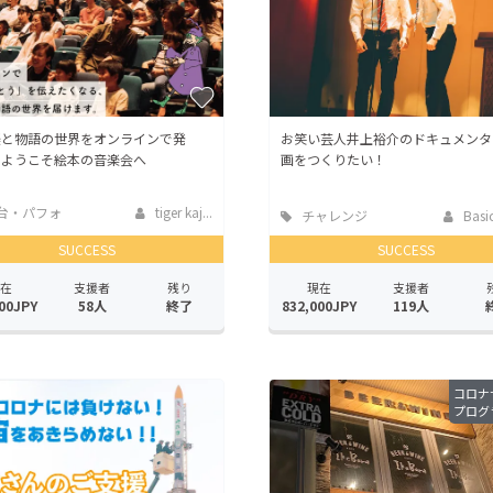
楽と物語の世界をオンラインで発
お笑い芸人井上裕介のドキュメンタ
】ようこそ絵本の音楽会へ
画をつくりたい！
台・パフォ
tiger kaj...
チャレンジ
Basic
ンス
SUCCESS
SUCCESS
在
支援者
残り
現在
支援者
00JPY
58人
終了
832,000JPY
119人
コロナ
プログ