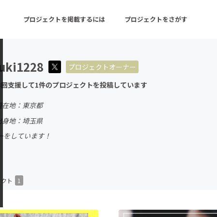
プロジェクトを掲載するには
プロジェクトをさがす
uki1228
プロジェクトオーナー
ターン
注目の新着プロジェクト
募集終了が近いプロ
3回支援して1件のプロジェクトを投稿しています
現在地：東京都
音楽
舞台・パフォーマンス
出身地：埼玉県
ーをしています！
ゲーム・サービス開発
フード・飲食店
書籍・雑誌出版
アニメ・漫画
チャレンジ
ビューティー・ヘルス
ェクト
1