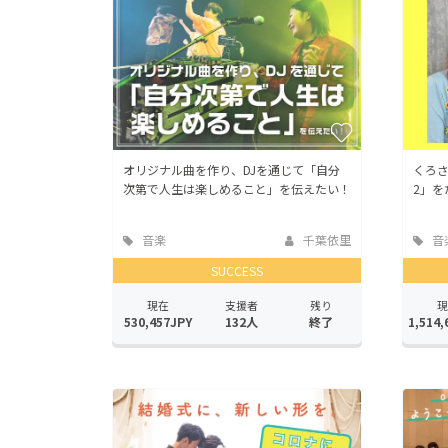
オリジナル曲を作り、DJを通じて「自分
くろさ
次第で人生は楽しめること」を伝えたい！
2」
音楽
千葉依里
音
SUCCESS
現在
支援者
残り
現
530,457JPY
132人
終了
1,514,