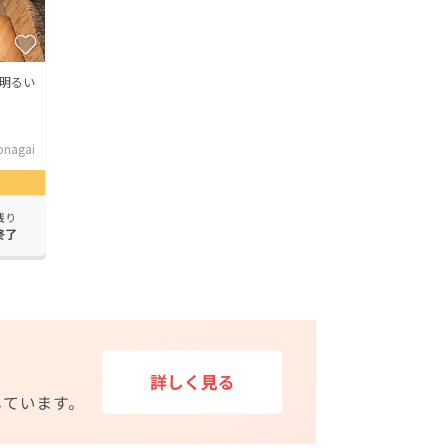
明るい
onagai
残り
終了