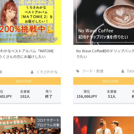
CAMPFIRE for Social Good
CAMPFIRE Creation
CAMPFIREふるさと納税
machi-ya
コミュニティ
わかなベストアルバム「MATOME
No Wave Coffee初のドリップバ
をたくさんの方にお届けしたい
りたい
フード・飲食
Tatsu
楽
くろさわかな
店
SUCCESS
SUCCESS
在
支援者
残り
現在
支援者
603JPY
102人
終了
156,000JPY
52人
コロナサポート
プログラム対象