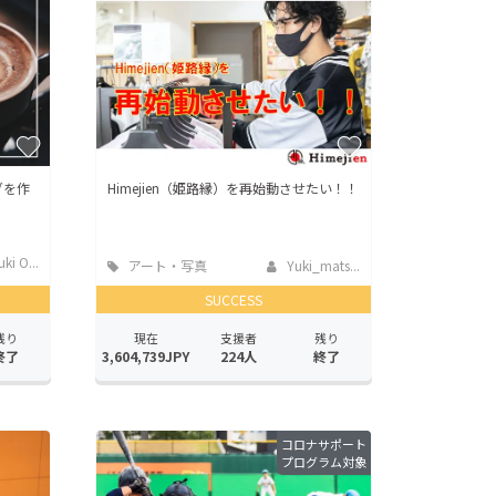
ッグを作
Himejien（姫路縁）を再始動させたい！！
ki O...
アート・写真
Yuki_mats...
SUCCESS
残り
現在
支援者
残り
終了
3,604,739JPY
224人
終了
コロナサポート
プログラム対象