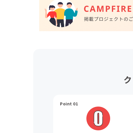
ク
Point 01