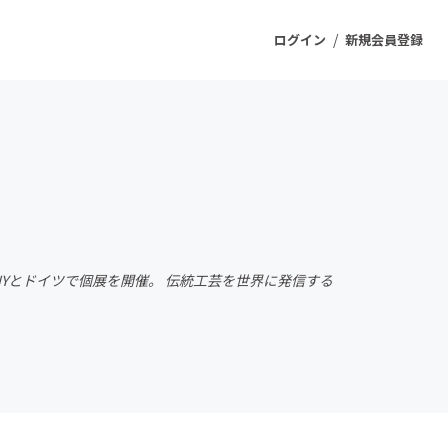
/
ログイン
新規会員登録
ジェクト
もうすぐ公開されます
プロダクト
Yとドイツで個展を開催。 伝統工芸を世界に発信する
ファッション
スポーツ
ケア
ソーシャルグッド