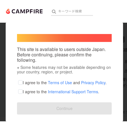
Welcome,
International users
都築数明
人気のプロジェクト
注目のリ
This site is available to users outside Japan.
これまでに2
Before continuing, please confirm the
following.
在住国：日本
※ Some features may not be available depending on
アート・写真
出身国：日本
your country, region, or project.
伝統仏壇の復興
テクノロジー・ガジェット
I agree to the
Terms of Use
and
Privacy Policy
.
ために日本のポ
I agree to the
International Support Terms
.
映像・映画
ビジネス・起業
Continue
支援した
プロジェクト
2
投稿した
プロジェ
まちづくり・地域活性化