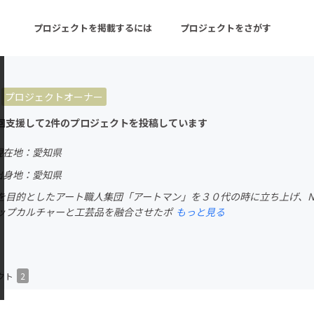
プロジェクトを掲載するには
プロジェクトをさがす
プロジェクトオーナー
ターン
注目の新着プロジェクト
募集終了が近いプロ
回支援して2件のプロジェクトを投稿しています
現在地：愛知県
音楽
舞台・パフォーマンス
出身地：愛知県
を目的としたアート職人集団「アートマン」を３０代の時に立ち上げ、N
ゲーム・サービス開発
フード・飲食店
ップカルチャーと工芸品を融合させたポ
もっと見る
書籍・雑誌出版
アニメ・漫画
チャレンジ
ビューティー・ヘルス
クト
2