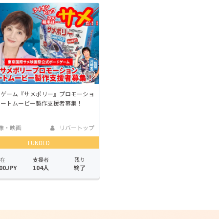
CAMPFIRE for Social Good
CAMPFIRE Creation
CAMPFIREふるさと納税
machi-ya
コミュニティ
ドゲーム『サメポリー』プロモーショ
ョートムービー製作支援者募集！
像・映画
リバートップ
FUNDED
在
支援者
残り
00JPY
104人
終了