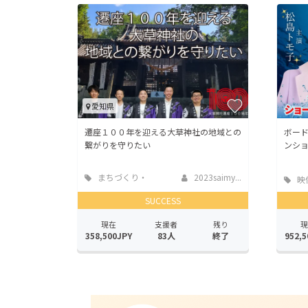
愛知県
遷座１００年を迎える大草神社の地域との
ボー
繋がりを守りたい
ンシ
まちづくり・
2023saimy...
映
地域活性化
SUCCESS
現在
支援者
残り
現
358,500JPY
83人
終了
952,5