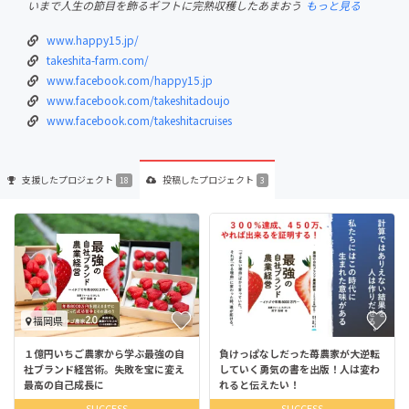
いまで人生の節目を飾るギフトに完熟収穫したあまおう
もっと見る
www.happy15.jp/
takeshita-farm.com/
www.facebook.com/happy15.jp
www.facebook.com/takeshitadoujo
www.facebook.com/takeshitacruises
支援した
プロジェクト
投稿した
プロジェクト
18
3
福岡県
１億円いちご農家から学ぶ最強の自
負けっぱなしだった苺農家が大逆転
社ブランド経営術。失敗を宝に変え
していく勇気の書を出版！人は変わ
最高の自己成長に
れると伝えたい！
SUCCESS
SUCCESS