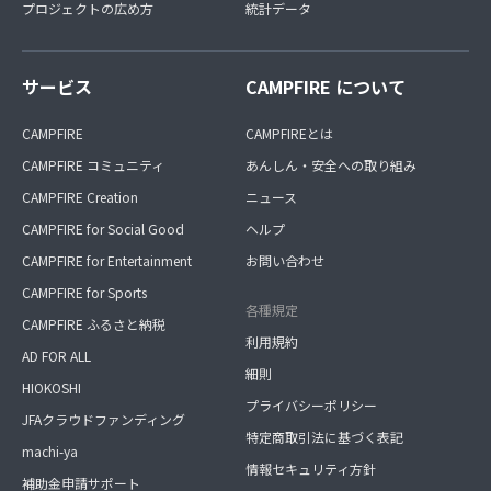
プロジェクトの広め方
統計データ
サービス
CAMPFIRE について
CAMPFIRE
CAMPFIREとは
CAMPFIRE コミュニティ
あんしん・安全への取り組み
CAMPFIRE Creation
ニュース
CAMPFIRE for Social Good
ヘルプ
CAMPFIRE for Entertainment
お問い合わせ
CAMPFIRE for Sports
各種規定
CAMPFIRE ふるさと納税
利用規約
AD FOR ALL
細則
HIOKOSHI
プライバシーポリシー
JFAクラウドファンディング
特定商取引法に基づく表記
machi-ya
情報セキュリティ方針
補助金申請サポート