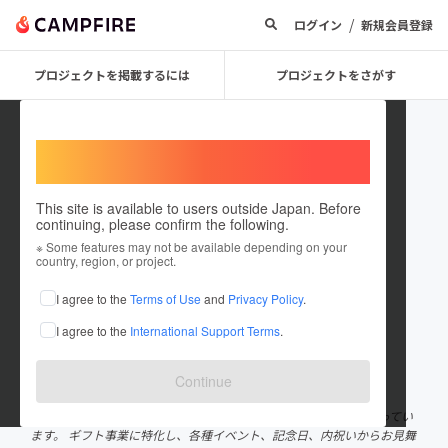
/
ログイン
新規会員登録
プロジェクトを掲載するには
プロジェクトをさがす
Welcome,
International users
This site is available to users outside Japan. Before
continuing, please confirm the following.
武下農園株式会社 代表取締役
※ Some features may not be available depending on your
country, region, or project.
武下浩紹
I agree to the
Terms of Use
and
Privacy Policy
.
プロジェクトオーナー
I agree to the
International Support Terms
.
これまでに18回支援して3件のプロジェクトを投稿しています
在住国：日本
現在地：福岡県
Continue
出身国：日本
出身地：福岡県
苺の生産農家で、福岡県ブランド「あまおう」の生産、直売を行ってい
ます。 ギフト事業に特化し、各種イベント、記念日、内祝いからお見舞