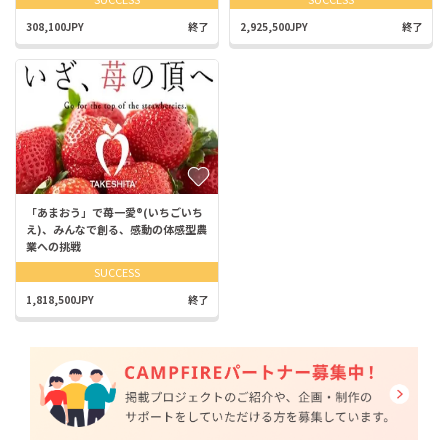
308,100JPY
終了
2,925,500JPY
終了
「あまおう」で苺一愛®︎(いちごいち
え)、みんなで創る、感動の体感型農
業への挑戦
SUCCESS
1,818,500JPY
終了