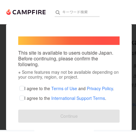
Welcome,
International users
tosumik
人気のプロジェクト
注目のリ
This site is available to users outside Japan.
これまでに1
Before continuing, please confirm the
following.
在住国：日本
※ Some features may not be available depending on
アート・写真
出身国：日本
your country, region, or project.
・障害の有無を
テクノロジー・ガジェット
I agree to the
Terms of Use
and
Privacy Policy
.
しています。
I agree to the
International Support Terms
.
映像・映画
www.npo-su
ビジネス・起業
Continue
まちづくり・地域活性化
投稿した
プロジェクト
1