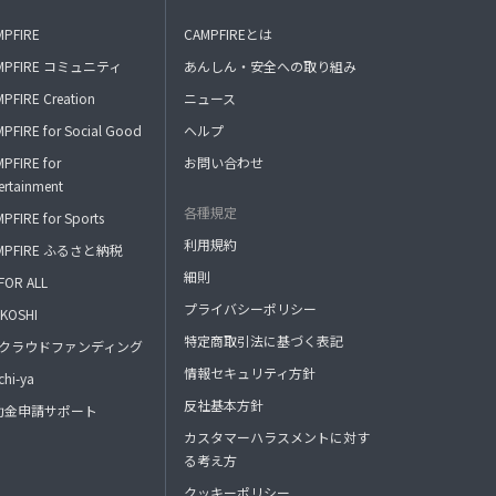
MPFIRE
CAMPFIREとは
MPFIRE コミュニティ
あんしん・安全への取り組み
PFIRE Creation
ニュース
PFIRE for Social Good
ヘルプ
PFIRE for
お問い合わせ
ertainment
各種規定
PFIRE for Sports
利用規約
MPFIRE ふるさと納税
細則
FOR ALL
プライバシーポリシー
KOSHI
特定商取引法に基づく表記
FAクラウドファンディング
情報セキュリティ方針
hi-ya
反社基本方針
助金申請サポート
カスタマーハラスメントに対す
る考え方
クッキーポリシー