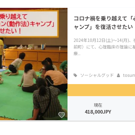
CAMPFIRE for Social Good
CAMPFIRE Creation
コロナ禍を乗り越えて「
CAMPFIREふるさと納税
machi-ya
コミュニティ
ャンプ」を復活させたい
2024年10月12日(土)～14
前町）にて、心理臨床の理論に
療...
ソーシャルグッド
tosum
現在
418,000JPY