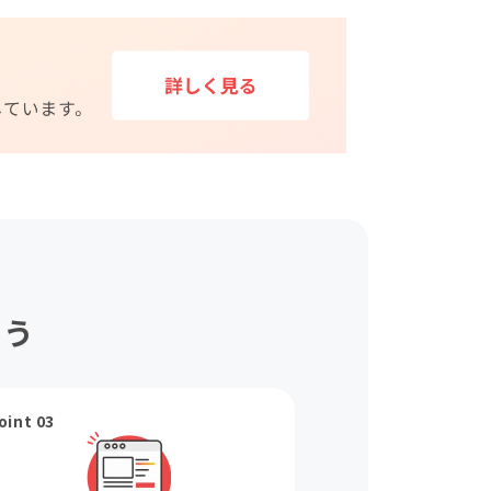
ょう
oint 03