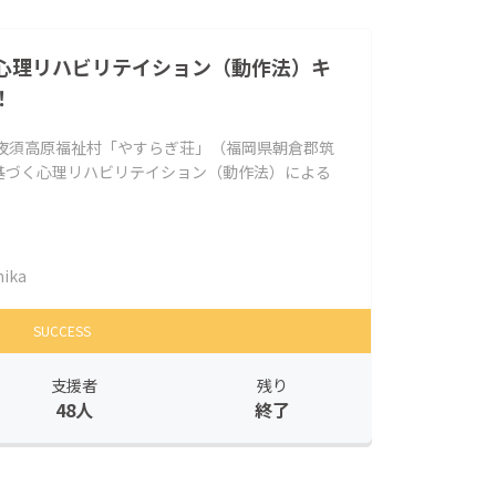
心理リハビリテイション（動作法）キ
！
(月)、夜須高原福祉村「やすらぎ荘」（福岡県朝倉郡筑
基づく心理リハビリテイション（動作法）による
ika
SUCCESS
支援者
残り
48人
終了