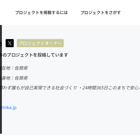
プロジェクトを掲載するには
プロジェクトをさがす
a
プロジェクトオーナー
ターン
注目の新着プロジェクト
募集終了が近いプロ
件のプロジェクトを投稿しています
現在地：佐賀県
音楽
舞台・パフォーマンス
出身地：佐賀県
問わず誰もが自己実現できる社会づくり ・24時間365日このまちで安
ゲーム・サービス開発
フード・飲食店
書籍・雑誌出版
アニメ・漫画
mika.jp
チャレンジ
ビューティー・ヘルス