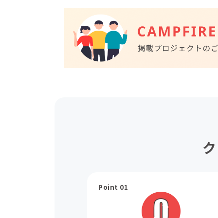
ク
Point 01