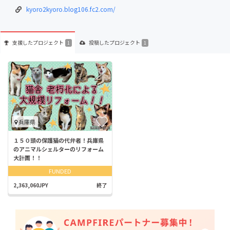
kyoro2kyoro.blog106.fc2.com/
支援した
プロジェクト
投稿した
プロジェクト
1
1
兵庫県
１５０頭の保護猫の代弁者！兵庫県
のアニマルシェルターのリフォーム
大計画！！
FUNDED
2,363,060JPY
終了