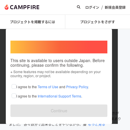
/
ログイン
新規会員登録
プロジェクトを掲載するには
プロジェクトをさがす
Welcome,
International users
This site is available to users outside Japan. Before
continuing, please confirm the following.
ホームレスキャットサポーター
※ Some features may not be available depending on your
country, region, or project.
プロジェクトオーナー
I agree to the
Terms of Use
and
Privacy Policy
.
これまでに1回支援して1件のプロジェクトを投稿しています
I agree to the
International Support Terms
.
在住国：日本
現在地：未設定
出身国：日本
出身地：未設定
Continue
2022年、海辺に住む約50頭の猫をひとりでずっとお世話していた方が
亡くなりました。 このままでは、猫たちが飢えてしまうと有志が集まり
ました。 各々自分で出来ることをやりながら、猫
もっと見る