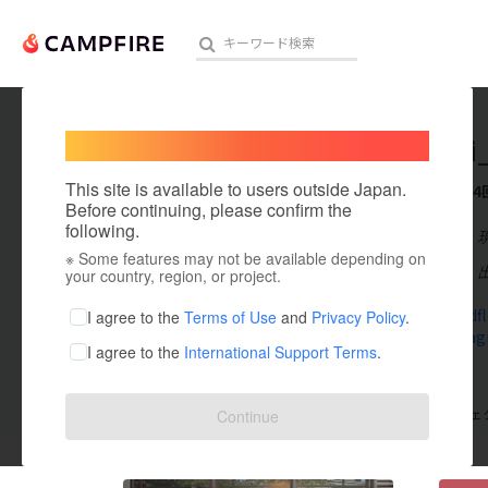
Welcome,
International users
tomomi_
人気のプロジェクト
注目のリ
This site is available to users outside Japan.
これまでに4
Before continuing, please confirm the
following.
在住国：日本
※ Some features may not be available depending on
アート・写真
出身国：日本
your country, region, or project.
テクノロジー・ガジェット
andf-driedf
I agree to the
Terms of Use
and
Privacy Policy
.
www.instag
I agree to the
International Support Terms
.
映像・映画
ビジネス・起業
支援した
プロジェクト
4
投稿した
プロジェ
Continue
まちづくり・地域活性化