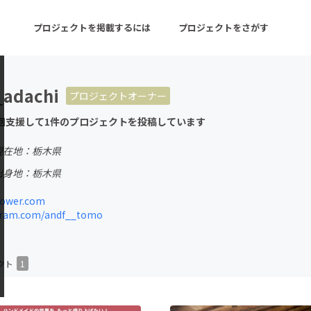
プロジェクトを掲載するには
プロジェクトをさがす
adachi
プロジェクトオーナー
ターン
注目の新着プロジェクト
募集終了が近いプロ
回支援して1件のプロジェクトを投稿しています
現在地：栃木県
音楽
舞台・パフォーマンス
出身地：栃木県
ゲーム・サービス開発
フード・飲食店
lower.com
ram.com/andf__tomo
書籍・雑誌出版
アニメ・漫画
チャレンジ
ビューティー・ヘルス
クト
1