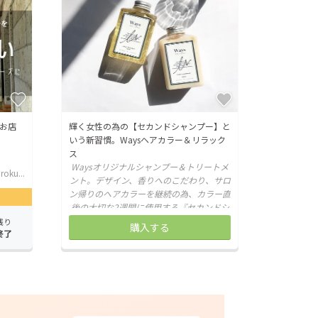
お店
輝く女性の為の【セカンドシャンプー】と
いう新習慣。Waysヘアカラー＆リラック
ス
Waysオリジナルシャンプー＆トリートメ
oku...
ント。デザイン、香りへのこだわり、サロ
ン帰りのヘアカラーを継続の為、カラー直
後の大切な2週間に使用する『セカンドシ
ャンプー』という新習慣お試しください。
残り
購入する
終了