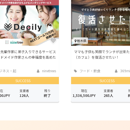
CAMPFIRE for Social Good
CAMPFIRE Creation
CAMPFIREふるさと納税
machi-ya
コミュニティ
栃木県
の先輩作家に弟子入りできるサービス
ママも子供も笑顔でランチが出来た
ンドメイド作家さんの幸福度を高めた
（カフェ）を復活させたい！
ジネス・起
ninetrees
フード・飲食
369mir
店
SUCCESS
SUCCESS
在
支援者
残り
現在
支援者
00JPY
126人
終了
1,536,500JPY
265人