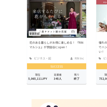
東京都
花のある暮らしがお得に楽しめる！ 『RIN
憧れ
マルシェ』が世田谷にopen！
でハ
い！
ビジネス・起
RIN Inc
ビ
業
業
SUCCESS
現在
支援者
残り
現
5,065,111JPY
345人
終了
752,0