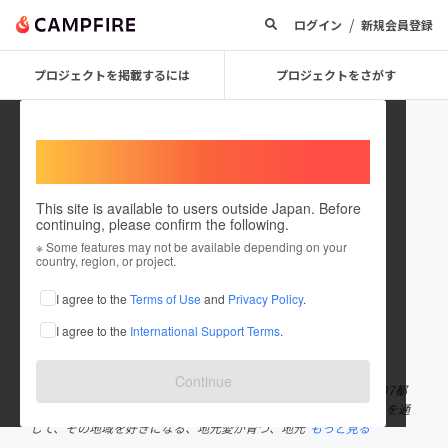
/
ログイン
新規会員登録
プロジェクトを掲載するには
プロジェクトをさがす
Welcome,
International users
This site is available to users outside Japan. Before
continuing, please confirm the following.
toco_karu
※ Some features may not be available depending on your
country, region, or project.
プロジェクトオーナー
I agree to the
Terms of Use
and
Privacy Policy
.
これまでに1件のプロジェクトを投稿しています
I agree to the
International Support Terms
.
在住国：日本
現在地：茨城県
出身国：日本
出身地：茨城県
Continue
都道府県いいとこかるた協会 地域のいいところを集めたかるたを47都
道府県に1つずつ作っていく活動をしています。 かるたを作ることを通
して、その地域を好きになる、地元愛が育つ、地元
もっと見る