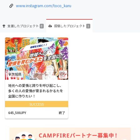
www.instagram.com/toco_karu
支援した
プロジェクト
投稿した
プロジェクト
0
1
茨城県
地元への愛情と誇りを呼び起こし、
多くの人の愛情が育まれるかるたを
全国に作りたい！
SUCCESS
645,500JPY
終了