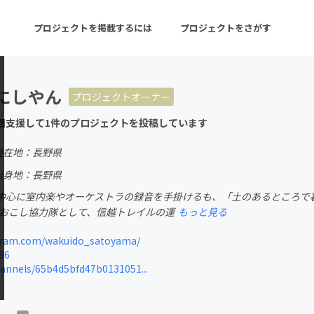
プロジェクトを掲載するには
プロジェクトをさがす
にしやん
プロジェクトオーナー
ターン
注目の新着プロジェクト
募集終了が近いプロ
回支援して1件のプロジェクトを投稿しています
現在地：長野県
音楽
舞台・パフォーマンス
出身地：長野県
中心に室内楽やオーケストラの録音を手掛けるも、「土のあるところで
ゲーム・サービス開発
フード・飲食店
地域おこし協力隊として、信越トレイルの運
もっと見る
書籍・雑誌出版
アニメ・漫画
ram.com/wakuido_satoyama/
86
チャレンジ
ビューティー・ヘルス
annels/65b4d5bfd47b0131051...