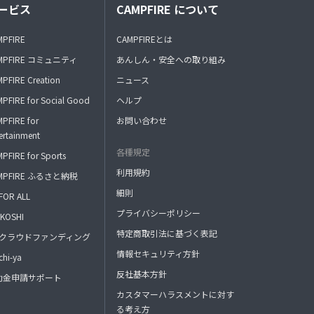
ービス
CAMPFIRE について
MPFIRE
CAMPFIREとは
MPFIRE コミュニティ
あんしん・安全への取り組み
PFIRE Creation
ニュース
PFIRE for Social Good
ヘルプ
PFIRE for
お問い合わせ
ertainment
各種規定
PFIRE for Sports
利用規約
MPFIRE ふるさと納税
細則
FOR ALL
プライバシーポリシー
KOSHI
特定商取引法に基づく表記
FAクラウドファンディング
情報セキュリティ方針
hi-ya
反社基本方針
助金申請サポート
カスタマーハラスメントに対す
る考え方