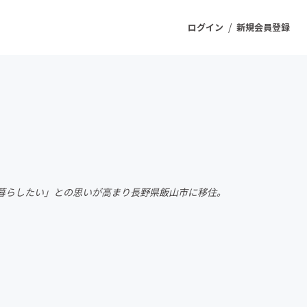
/
ログイン
新規会員登録
ジェクト
もうすぐ公開されます
プロダクト
暮らしたい」との思いが高まり長野県飯山市に移住。
ファッション
スポーツ
ケア
ソーシャルグッド