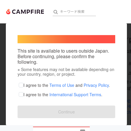
Welcome,
International users
涌井堂／
人気のプロジェクト
注目のリ
This site is available to users outside Japan.
これまでに1
Before continuing, please confirm the
following.
在住国：日本
※ Some features may not be available depending on
アート・写真
出身国：日本
your country, region, or project.
録音家。東京を
テクノロジー・ガジェット
I agree to the
Terms of Use
and
Privacy Policy
.
2024年から
I agree to the
International Support Terms
.
映像・映画
www.instag
note.com/4
ビジネス・起業
Continue
stand.fm/ch
まちづくり・地域活性化