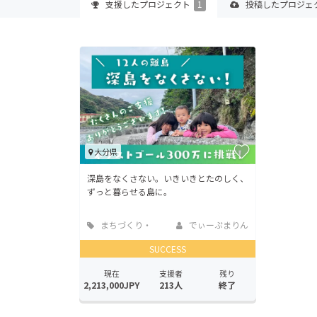
支援した
プロジェクト
1
投稿した
プロジェ
大分県
深島をなくさない。いきいきとたのしく、
ずっと暮らせる島に。
まちづくり・
でぃーぷまりん
地域活性化
SUCCESS
現在
支援者
残り
2,213,000JPY
213人
終了