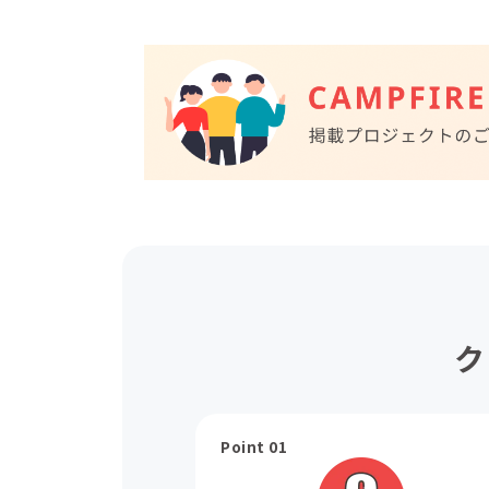
ク
Point 01