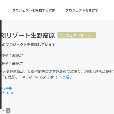
プロジェクトを掲載するには
プロジェクトをさがす
oRIリゾート生野高原
プロジェクトオーナー
ターン
注目の新着プロジェクト
募集終了が近いプロ
件のプロジェクトを投稿しています
現在地：未設定
音楽
舞台・パフォーマンス
出身地：未設定
Iリゾート生野高原は、兵庫県朝来市の生野高原に位置し、地域活性化に貢
ゲーム・サービス開発
フード・飲食店
ー”を受賞し、メディアにも多く取
もっと見る
書籍・雑誌出版
アニメ・漫画
yogo.jp
153.com
チャレンジ
ビューティー・ヘルス
クト
1