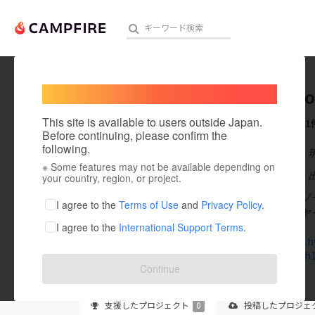
Welcome,
International users
SUGOM
人気のプロジェクト
注目のリ
This site is available to users outside Japan.
これまでに1
Before continuing, please confirm the
following.
在住国：日本
※ Some features may not be available depending on
アート・写真
出身国：日本
your country, region, or project.
SUGOMoR
テクノロジー・ガジェット
I agree to the
Terms of Use
and
Privacy Policy
.
名品オブザイヤ
I agree to the
International Support Terms
.
映像・映画
sugomori.h
www.perch
ビジネス・起業
Continue
まちづくり・地域活性化
支援した
プロジェクト
0
投稿した
プロジェ