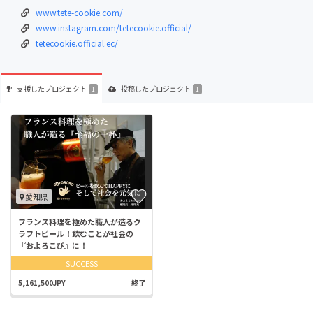
www.tete-cookie.com/
www.instagram.com/tetecookie.official/
tetecookie.official.ec/
支援した
プロジェクト
投稿した
プロジェクト
1
1
愛知県
フランス料理を極めた職人が造るク
ラフトビール！飲むことが社会の
『およろこび』に！
SUCCESS
5,161,500JPY
終了