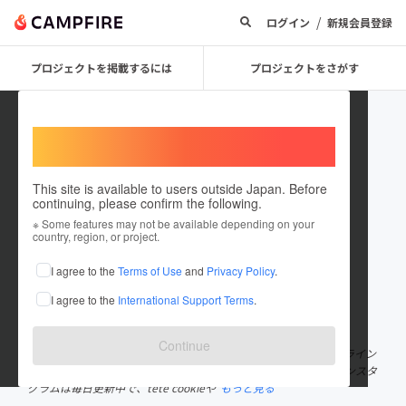
/
ログイン
新規会員登録
プロジェクトを掲載するには
プロジェクトをさがす
Welcome,
International users
This site is available to users outside Japan. Before
continuing, please confirm the following.
tete_cookie
※ Some features may not be available depending on your
country, region, or project.
プロジェクトオーナー
I agree to the
Terms of Use
and
Privacy Policy
.
これまでに1回支援して1件のプロジェクトを投稿しています
I agree to the
International Support Terms
.
在住国：日本
現在地：未設定
出身国：日本
出身地：未設定
Continue
北海道、札幌、円山でCBDクッキーを作っています。 現在はオンライン
ショップでの販売ですが、店舗を作るために活動しています。 インスタ
グラムは毎日更新中で、tete cookieや
もっと見る