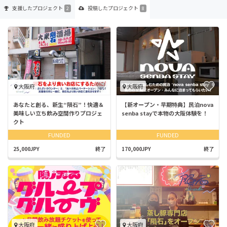
支援した
プロジェクト
投稿した
プロジェクト
2
8
大阪府
大阪府
あなたと創る、新生“隕石”！快適＆
【新オープン・早期特典】民泊nova
美味しい立ち飲み空間作りプロジェ
senba stayで本物の大阪体験を！
クト
FUNDED
FUNDED
25,000JPY
終了
170,000JPY
終了
大阪府
大阪府