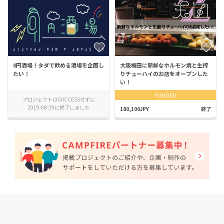
0円酒場！タダで飲める酒場を企画し
大阪梅田に新鮮なホルモン焼と生搾
たい！
りチューハイのお店をオープンした
い！
FUNDED
プロジェクトはSUCCESSせずに
2019-08-29に終了しました
180,100JPY
終了