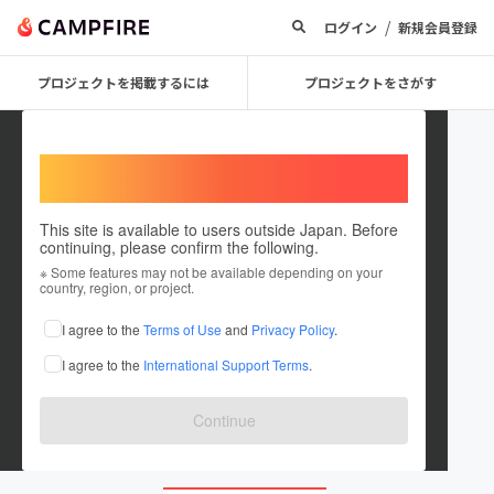
/
ログイン
新規会員登録
プロジェクトを掲載するには
プロジェクトをさがす
Welcome,
International users
This site is available to users outside Japan. Before
continuing, please confirm the following.
teiseiki
※ Some features may not be available depending on your
country, region, or project.
プロジェクトオーナー
I agree to the
Terms of Use
and
Privacy Policy
.
これまでに2回支援して8件のプロジェクトを投稿しています
I agree to the
International Support Terms
.
在住国：日本
現在地：大阪府
出身国：日本
出身地：大阪府
Continue
instagram.com/newlife0724