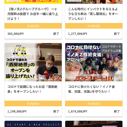
【隕ノ天Zグループグルーヴ】 一ヶ
こんな時代にインパクトを与えるよ
月間飲み放題で お店を一緒に盛り上
うな立ち飲み「蒸し豚隕石」をオー
げよう！
プンしたい！
FUNDED
FUNDED
363,000JPY
終了
1,277,000JPY
終了
コロナサポート
プログラム対象
コロナで延期になったお店「酒房絶
コロナに負けたくない！イノチ食
景」をオープンしたい！
堂、天国、天国zを守りたい！
FUNDED
FUNDED
1,199,000JPY
終了
1,674,000JPY
終了