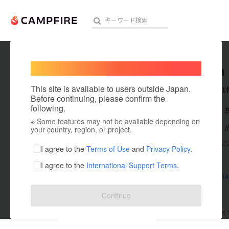
Welcome,
International users
tashima
人気のプロジェクト
注目のリ
This site is available to users outside Japan.
これまでに1
Before continuing, please confirm the
following.
在住国：日本
※ Some features may not be available depending on
アート・写真
出身国：日本
your country, region, or project.
長崎の大村湾に
テクノロジー・ガジェット
I agree to the
Terms of Use
and
Privacy Policy
.
す。
I agree to the
International Support Terms
.
映像・映画
tashima-na
ビジネス・起業
Continue
まちづくり・地域活性化
支援した
プロジェクト
0
投稿した
プロジェ