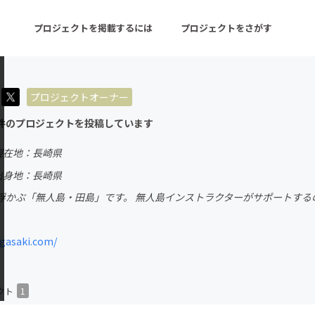
プロジェクトを掲載するには
プロジェクトをさがす
プロジェクトオーナー
ターン
注目の新着プロジェクト
募集終了が近いプロ
件のプロジェクトを投稿しています
現在地：長崎県
音楽
舞台・パフォーマンス
出身地：長崎県
浮かぶ「無人島・田島」です。 無人島インストラクターがサポートする
ゲーム・サービス開発
フード・飲食店
書籍・雑誌出版
アニメ・漫画
gasaki.com/
チャレンジ
ビューティー・ヘルス
クト
1