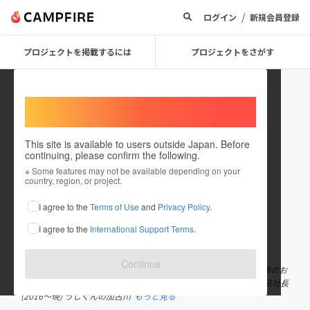
/
ログイン
新規会員登録
プロジェクトを掲載するには
プロジェクトをさがす
Welcome,
International users
This site is available to users outside Japan. Before
continuing, please confirm the following.
tamura_industries
※ Some features may not be available depending on your
country, region, or project.
プロジェクトオーナー
I agree to the
Terms of Use
and
Privacy Policy
.
これまでに1回支援して1件のプロジェクトを投稿しています
I agree to the
International Support Terms
.
在住国：日本
現在地：兵庫県
出身国：日本
出身地：兵庫県
Continue
株式会社タムラインダストリーズ 代表取締役社長(2020～現) 兵庫のお
土産専門店 兵庫物語(2020～現) 株式会社クズナズン 代表取締役社長
(2016～現) うしくんの加古川
もっと見る