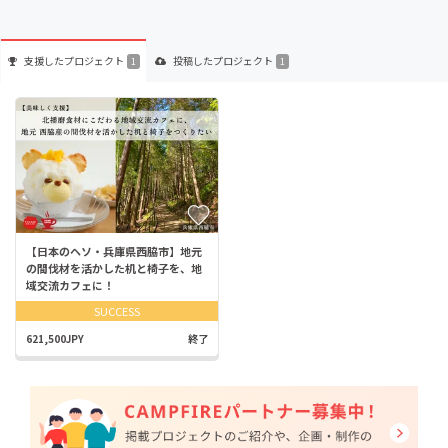
支援した
プロジェクト
投稿した
プロジェクト
1
1
【日本のヘソ・兵庫県西脇市】地元
の間伐材を活かした机と椅子を、地
域交流カフェに！
SUCCESS
621,500JPY
終了