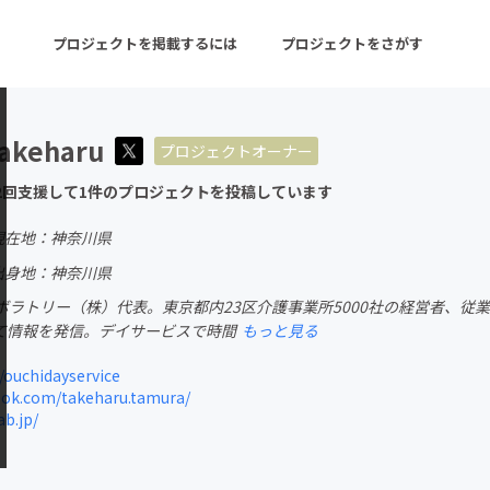
プロジェクトを掲載するには
プロジェクトをさがす
takeharu
プロジェクトオーナー
ターン
注目の新着プロジェクト
募集終了が近いプロ
2回支援して1件のプロジェクトを投稿しています
現在地：神奈川県
音楽
舞台・パフォーマンス
出身地：神奈川県
ボラトリー（株）代表。東京都内23区介護事業所5000社の経営者、従業
ゲーム・サービス開発
フード・飲食店
て情報を発信。デイサービスで時間
もっと見る
書籍・雑誌出版
アニメ・漫画
/ouchidayservice
ok.com/takeharu.tamura/
チャレンジ
ビューティー・ヘルス
b.jp/