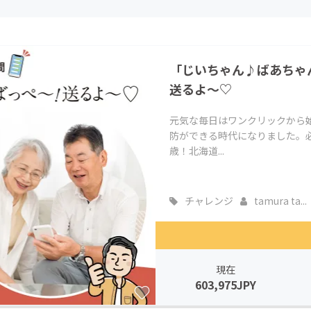
CAMPFIRE for Social Good
CAMPFIRE Creation
CAMPFIREふるさと納税
machi-ya
コミュニティ
「じいちゃん♪ばあちゃ
送るよ～♡
元気な毎日はワンクリックから
防ができる時代になりました。
歳！北海道...
チャレンジ
tamura ta...
現在
603,975JPY