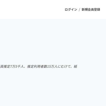
/
ログイン
新規会員登録
ジェクト
もうすぐ公開されます
プロダクト
員推定7万5千人、推定利用者数15万人にむけて、紙
ファッション
スポーツ
ケア
ソーシャルグッド