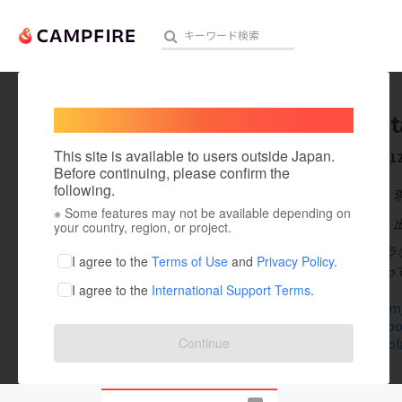
Welcome,
International users
tamura 
人気のプロジェクト
注目のリ
This site is available to users outside Japan.
これまでに1
Before continuing, please confirm the
following.
在住国：日本
※ Some features may not be available depending on
アート・写真
出身国：日本
your country, region, or project.
ジャパン介護ラ
テクノロジー・ガジェット
I agree to the
Terms of Use
and
Privacy Policy
.
メディアを使っ
I agree to the
International Support Terms
.
映像・映画
twitter.com
www.facebo
ビジネス・起業
Continue
www.kaigola
まちづくり・地域活性化