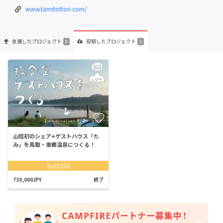
www.tamitottori.com/
支援した
プロジェクト
投稿した
プロジェクト
0
1
山陰初のシェア+ゲストハウス「た
み」を鳥取・東郷温泉につくる！
SUCCESS
730,000JPY
終了