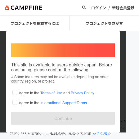
/
ログイン
新規会員登録
プロジェクトを掲載するには
プロジェクトをさがす
Welcome,
International users
This site is available to users outside Japan. Before
continuing, please confirm the following.
tamitottori
※ Some features may not be available depending on your
country, region, or project.
プロジェクトオーナー
I agree to the
Terms of Use
and
Privacy Policy
.
これまでに1件のプロジェクトを投稿しています
I agree to the
International Support Terms
.
在住国：日本
現在地：鳥取県
出身国：未設定
Continue
「たみ」は、鳥取県・東郷温泉に、2012年10月オープン予定のゲスト
ハウス+シェアハウス+シェアオフィス+カフェの複合型スペースです。
うかぶLLCが管理し、三宅航太郎、蛇谷りえが運
もっと見る