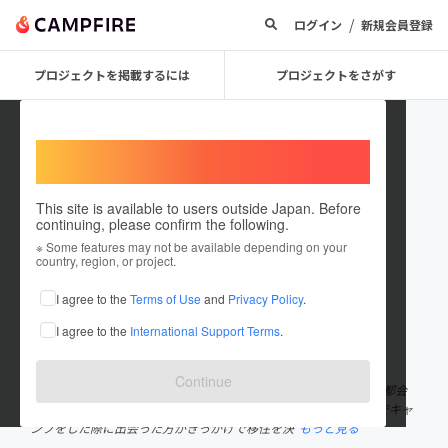
/
ログイン
新規会員登録
プロジェクトを掲載するには
プロジェクトをさがす
Welcome,
International users
This site is available to users outside Japan. Before
continuing, please confirm the following.
tambayuyu
※ Some features may not be available depending on your
country, region, or project.
プロジェクトオーナー
I agree to the
Terms of Use
and
Privacy Policy
.
これまでに1件のプロジェクトを投稿しています
I agree to the
International Support Terms
.
在住国：日本
現在地：兵庫県
出身国：日本
出身地：大阪府
Continue
2013年1月に大阪府堺市から兵庫県丹波市に移住したIターン者。 都会
での生活に閉塞感を抱き、現在の職場でもある「丹波悠遊の森」でキャ
ンプをした際に出会った方がきっかけで移住を決
もっと見る