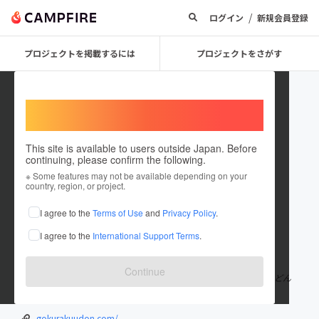
/
ログイン
新規会員登録
プロジェクトを掲載するには
プロジェクトをさがす
Welcome,
International users
This site is available to users outside Japan. Before
continuing, please confirm the following.
takatakakyo
※ Some features may not be available depending on your
country, region, or project.
プロジェクトオーナー
I agree to the
Terms of Use
and
Privacy Policy
.
これまでに1回支援して1件のプロジェクトを投稿しています
I agree to the
International Support Terms
.
在住国：日本
現在地：大阪府
出身国：日本
出身地：未設定
Continue
大阪で「極楽うどんTKU」をはじめ、4店舗を経営している極楽うどん
グループの代表をしております。
gokurakuudon.com/