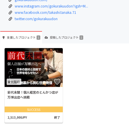
www.instagram.com/gokurakuudon?igsh=M...
www.facebook.com/takashi.tanaka.71
twitter.com/gokurakuudon
支援した
プロジェクト
投稿した
プロジェクト
1
1
大阪府
前代未聞！個人経営のとんかつ店が
万博出店へ挑戦
SUCCESS
2,513,000JPY
終了