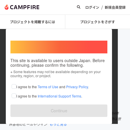
/
ログイン
新規会員登録
プロジェクトを掲載するには
プロジェクトをさがす
Welcome,
International users
This site is available to users outside Japan. Before
continuing, please confirm the following.
tabinokotoba
※ Some features may not be available depending on your
country, region, or project.
プロジェクトオーナー
I agree to the
Terms of Use
and
Privacy Policy
.
これまでに1件のプロジェクトを投稿しています
I agree to the
International Support Terms
.
在住国：日本
現在地：東京都
出身国：日本
出身地：東京都
Continue
ソーゲン 1983年生まれ 好きな本は「旅をする木」 かんちゃん 1984年
生まれ 好きな国はアイスランド つかさ 1983年生まれ 好きな飲み物は世
界各地のビールやワイン
もっと見る