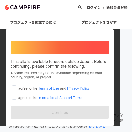
/
ログイン
新規会員登録
プロジェクトを掲載するには
プロジェクトをさがす
Welcome,
International users
This site is available to users outside Japan. Before
continuing, please confirm the following.
taberutimes
※ Some features may not be available depending on your
country, region, or project.
プロジェクトオーナー
I agree to the
Terms of Use
and
Privacy Policy
.
これまでに1回支援して1件のプロジェクトを投稿しています
I agree to the
International Support Terms
.
在住国：日本
現在地：東京都
出身国：日本
出身地：岩手県
Continue
史上初！ 農家漁師が書く生産現場のリアル・ホンネを伝えるWEBメディ
ア「日本食べるタイムス」です。 有志の学生を中心とした編集部が、農
家漁師の声の「拡声器」となり、食べものの裏側
もっと見る