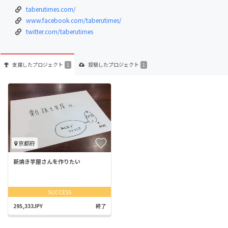
taberutimes.com/
www.facebook.com/taberutimes/
twitter.com/taberutimes
支援した
プロジェクト
投稿した
プロジェクト
1
1
京都府
新焼き芋屋さんを作りたい
SUCCESS
295,333JPY
終了