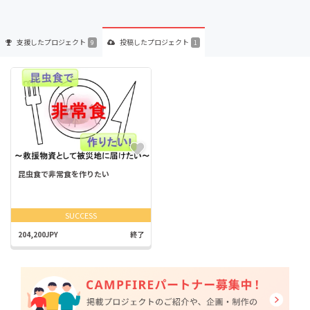
支援した
プロジェクト
投稿した
プロジェクト
9
1
昆虫食で非常食を作りたい
SUCCESS
204,200JPY
終了