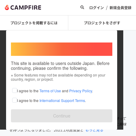
/
ログイン
新規会員登録
プロジェクトを掲載するには
プロジェクトをさがす
Welcome,
International users
This site is available to users outside Japan. Before
continuing, please confirm the following.
t_ikegawa
※ Some features may not be available depending on your
country, region, or project.
プロジェクトオーナー
I agree to the
Terms of Use
and
Privacy Policy
.
これまでに9回支援して1件のプロジェクトを投稿しています
I agree to the
International Support Terms
.
在住国：日本
現在地：大阪府
出身国：日本
出身地：大阪府
Continue
普段は大阪の薬局に勤める薬剤師です。 数年前から健康に関心を持って
もらうNPOの活動に参加し、そのころから健康に中でも栄養状態に興味
を持つようになりました。 2021.1月昆虫食と
もっと見る