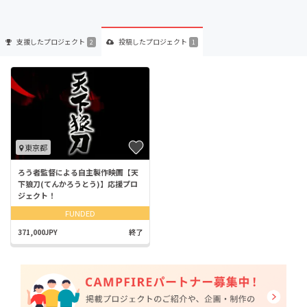
支援した
プロジェクト
投稿した
プロジェクト
2
1
東京都
ろう者監督による自主製作映画【天
下狼刀(てんかろうとう)】応援プロ
ジェクト！
FUNDED
371,000JPY
終了