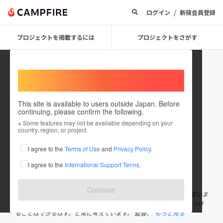
/
ログイン
新規会員登録
プロジェクトを掲載するには
プロジェクトをさがす
Welcome,
International users
This site is available to users outside Japan. Before
continuing, please confirm the following.
swan7
※ Some features may not be available depending on your
country, region, or project.
プロジェクトオーナー
I agree to the
Terms of Use
and
Privacy Policy
.
これまでに2回支援して1件のプロジェクトを投稿しています
I agree to the
International Support Terms
.
在住国：日本
現在地：東京都
出身国：日本
出身地：愛知県
Continue
産まれつき耳が聞こえません。(耳が聞こえない人を「ろう者」と言いま
す) 活動するうえで、ろう者でも健常者と違った魅せ方で人を惹きつけ
ることはできるはず。と常に考えています。 監督、
もっと見る