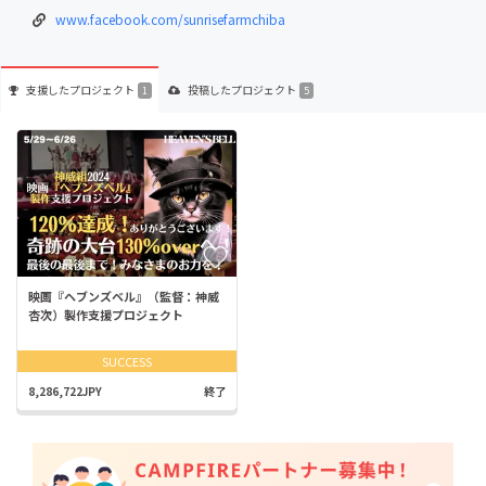
www.facebook.com/sunrisefarmchiba
支援した
プロジェクト
投稿した
プロジェクト
1
5
映画『ヘブンズベル』（監督：神威
杏次）製作支援プロジェクト
SUCCESS
8,286,722JPY
終了