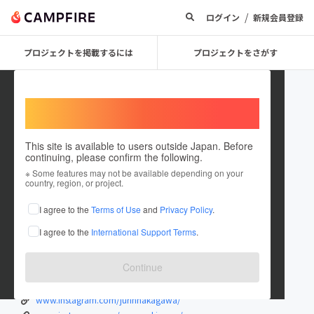
/
ログイン
新規会員登録
プロジェクトを掲載するには
プロジェクトをさがす
Welcome,
International users
This site is available to users outside Japan. Before
continuing, please confirm the following.
sumu okinawa
※ Some features may not be available depending on your
country, region, or project.
プロジェクトオーナー
I agree to the
Terms of Use
and
Privacy Policy
.
これまでに1件のプロジェクトを投稿しています
I agree to the
International Support Terms
.
在住国：日本
現在地：沖縄県
出身国：日本
出身地：沖縄県
Continue
沖縄でカフェを開きたい！コーヒー大好きです！！
www.instagram.com/jurinnakagawa/