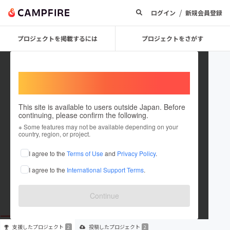
/
ログイン
新規会員登録
プロジェクトを掲載するには
プロジェクトをさがす
Welcome,
International users
This site is available to users outside Japan. Before
continuing, please confirm the following.
AI教育ラボ
※ Some features may not be available depending on your
country, region, or project.
プロジェクトオーナー
I agree to the
Terms of Use
and
Privacy Policy
.
これまでに2回支援して2件のプロジェクトを投稿しています
I agree to the
International Support Terms
.
在住国：日本
現在地：神奈川県
出身国：日本
出身地：神奈川県
Continue
支援した
プロジェクト
投稿した
プロジェクト
2
2