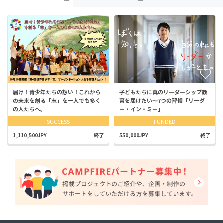
届け！青少年たちの想い！これから
子どもたちに真のリーダーシップ教
の未来を創る「志」を一人でも多く
育を届けたい〜7つの習慣「リーダ
の人たちへ。
ー・イン・ミー」
SUCCESS
FUNDED
1,110,500JPY
終了
550,000JPY
終了