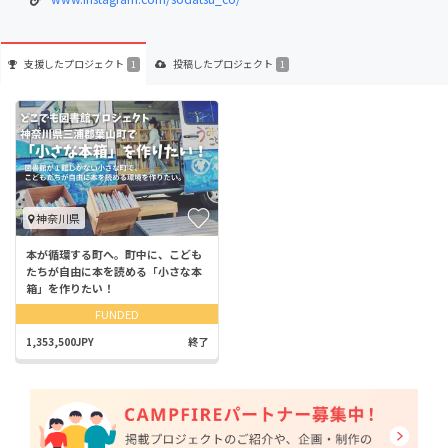
支援した
プロジェクト
投稿した
プロジェクト
1
1
神奈川県
本が循環する町へ。町中に、こども
たちが自由に本を読める「小さな本
箱」を作りたい！
FUNDED
1,353,500JPY
終了