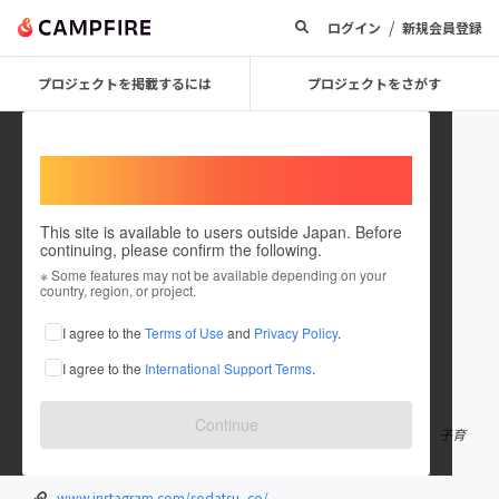
/
ログイン
新規会員登録
プロジェクトを掲載するには
プロジェクトをさがす
Welcome,
International users
This site is available to users outside Japan. Before
continuing, please confirm the following.
sodatsuco
※ Some features may not be available depending on your
country, region, or project.
プロジェクトオーナー
I agree to the
Terms of Use
and
Privacy Policy
.
これまでに1回支援して1件のプロジェクトを投稿しています
I agree to the
International Support Terms
.
在住国：日本
現在地：未設定
出身国：日本
出身地：未設定
Continue
一般社団法人sodatsu-co（ソダツコ）です。 理学療法士ふたりで、子育
て支援のために立ち上げた法人です。
www.instagram.com/sodatsu_co/