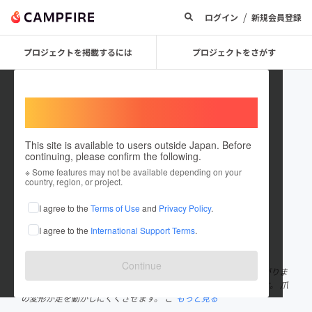
/
ログイン
新規会員登録
プロジェクトを掲載するには
プロジェクトをさがす
Welcome,
International users
This site is available to users outside Japan. Before
continuing, please confirm the following.
socialcarebeauty
※ Some features may not be available depending on your
country, region, or project.
プロジェクトオーナー
I agree to the
Terms of Use
and
Privacy Policy
.
これまでに1回支援して1件のプロジェクトを投稿しています
I agree to the
International Support Terms
.
在住国：日本
現在地：広島県
出身国：日本
出身地：未設定
Continue
老いは足から むくみや冷えは、倦怠(けんたい)感や痛みにもつながりま
す。 乾燥した皮膚は、湿疹や褥瘡(じょくそう)の一因にもなります。 爪
の変形が足を動かしにくくさせます。 こ
もっと見る