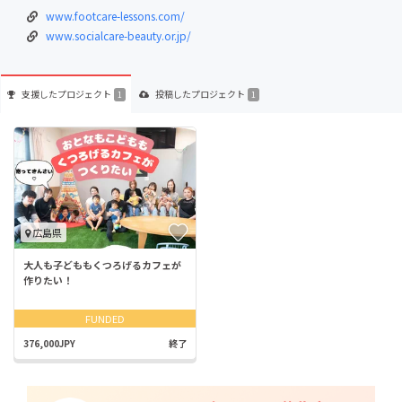
www.footcare-lessons.com/
www.socialcare-beauty.or.jp/
支援した
プロジェクト
投稿した
プロジェクト
1
1
広島県
大人も子どももくつろげるカフェが
作りたい！
FUNDED
376,000JPY
終了