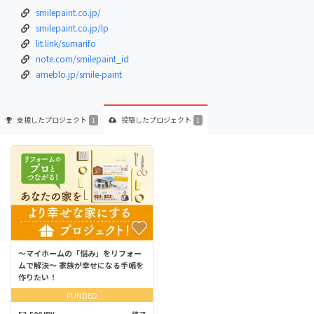
smilepaint.co.jp/
smilepaint.co.jp/lp
lit.link/sumarifo
note.com/smilepaint_id
ameblo.jp/smile-paint
支援した
プロジェクト
投稿した
プロジェクト
1
1
〜マイホームの「悩み」をリフォー
ムで解決〜 家族が幸せになる手帳を
作りたい！
FUNDED