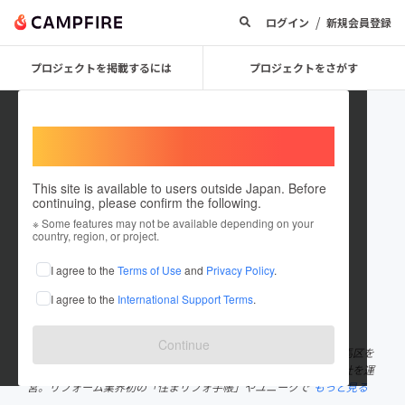
/
ログイン
新規会員登録
プロジェクトを掲載するには
プロジェクトをさがす
Welcome,
International users
This site is available to users outside Japan. Before
continuing, please confirm the following.
smilepaint
※ Some features may not be available depending on your
country, region, or project.
プロジェクトオーナー
I agree to the
Terms of Use
and
Privacy Policy
.
これまでに1回支援して1件のプロジェクトを投稿しています
I agree to the
International Support Terms
.
在住国：日本
現在地：東京都
出身国：日本
出身地：東京都
Continue
「笑顔あふれる快適空間を叶える」ことをモットーに、東京都練馬区を
中心に外壁塗装や内装リフォームを行う住まいるペイント株式会社を運
営。リフォーム業界初の「住まリフォ手帳」やユニークで
もっと見る