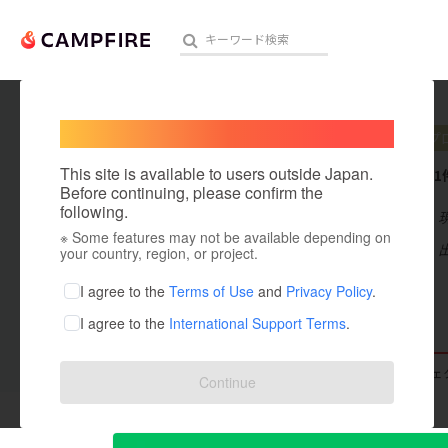
Welcome,
International users
slowz
プ
人気のプロジェクト
注目のリ
This site is available to users outside Japan.
これまでに1
Before continuing, please confirm the
following.
在住国：日本
※ Some features may not be available depending on
アート・写真
出身国：日本
your country, region, or project.
テクノロジー・ガジェット
I agree to the
Terms of Use
and
Privacy Policy
.
I agree to the
International Support Terms
.
映像・映画
ビジネス・起業
支援した
プロジェクト
0
投稿した
プロジェ
Continue
まちづくり・地域活性化