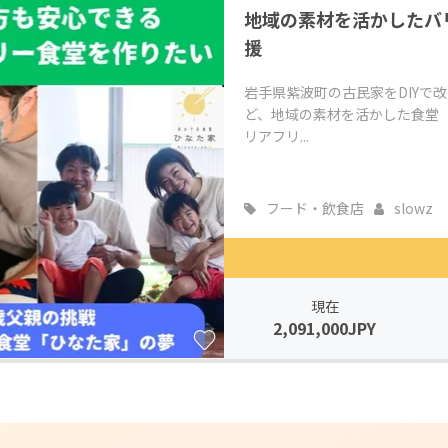
地域の素材を活かしたバ
CAMPFIRE for Social Good
CAMPFIRE Creation
援
CAMPFIREふるさと納税
machi-ya
コミュニティ
岩手県紫波町の古民家をDIYで
ど、地域の素材を活かした食堂「
リアフリ...
フード・飲食店
slowz
現在
2,091,000JPY