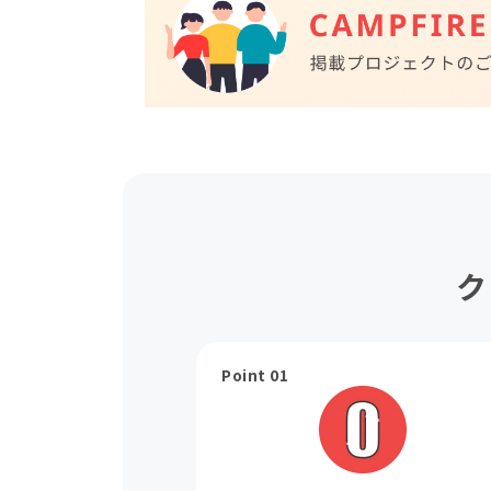
ク
Point 01