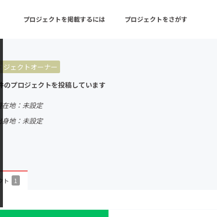
プロジェクトを掲載するには
プロジェクトをさがす
ロジェクトオーナー
ターン
注目の新着プロジェクト
募集終了が近いプロ
件のプロジェクトを投稿しています
現在地：未設定
音楽
舞台・パフォーマンス
出身地：未設定
ゲーム・サービス開発
フード・飲食店
書籍・雑誌出版
アニメ・漫画
チャレンジ
ビューティー・ヘルス
クト
1