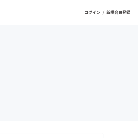
/
ログイン
新規会員登録
ジェクト
もうすぐ公開されます
プロダクト
ファッション
スポーツ
ケア
ソーシャルグッド