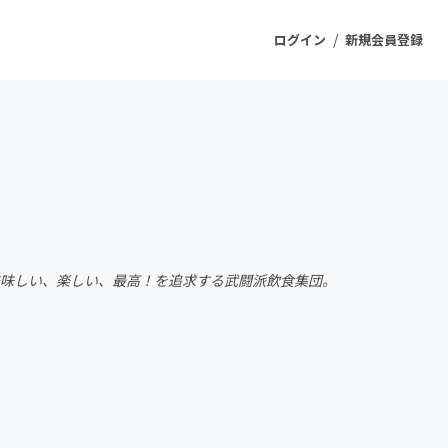
/
ログイン
新規会員登録
ジェクト
もうすぐ公開されます
プロダクト
かく美味しい、楽しい、最高！を追求する武闘派飲食集団。
ファッション
スポーツ
ケア
ソーシャルグッド