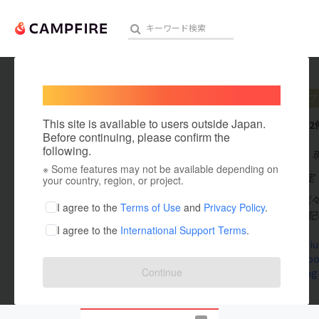
Welcome,
International users
sio_cf
プ
人気のプロジェクト
注目のリ
This site is available to users outside Japan.
これまでに2
Before continuing, please confirm the
following.
在住国：日本
※ Some features may not be available depending on
アート・写真
出身国：未設定
your country, region, or project.
sio株式会社 
テクノロジー・ガジェット
I agree to the
Terms of Use
and
Privacy Policy
.
ご予約は下記U
I agree to the
International Support Terms
.
映像・映画
sio-yoyogi
www.facebo
ビジネス・起業
Continue
www.instag
まちづくり・地域活性化