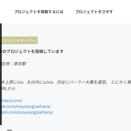
プロジェクトを掲載するには
プロジェクトをさがす
ロジェクトオーナー
ターン
注目の新着プロジェクト
募集終了が近いプロ
件のプロジェクトを投稿しています
現在地：東京都
音楽
舞台・パフォーマンス
代々木上原にsio、丸の内にo/sio、渋谷にパーラー大箸を運営。 とに
ゲーム・サービス開発
フード・飲食店
RLから
書籍・雑誌出版
アニメ・漫画
uehara.com/
ok.com/sioyoyogiuehara/
チャレンジ
ビューティー・ヘルス
ram.com/sioyoyogiuehara/