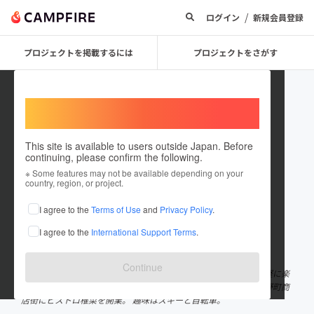
/
ログイン
新規会員登録
プロジェクトを掲載するには
プロジェクトをさがす
Welcome,
International users
This site is available to users outside Japan. Before
continuing, please confirm the following.
siina888
※ Some features may not be available depending on your
country, region, or project.
プロジェクトオーナー
I agree to the
Terms of Use
and
Privacy Policy
.
これまでに1件のプロジェクトを投稿しています
I agree to the
International Support Terms
.
在住国：日本
現在地：長野県
出身国：日本
出身地：長野県
Continue
２４年に及ぶ業務用食材の卸売の経験を活かして、地元上田で気軽に楽
しくお酒や食事を楽しんで頂きたいと言う思いから、６年前に海野町商
店街にビストロ椎菜を開業。 趣味はスキーと自転車。