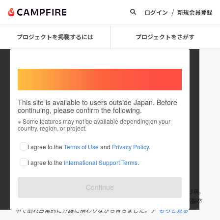
/
ログイン
新規会員登録
プロジェクトを掲載するには
プロジェクトをさがす
Welcome,
International users
This site is available to users outside Japan. Before
continuing, please confirm the following.
shuchi55
※ Some features may not be available depending on your
country, region, or project.
プロジェクトオーナー
I agree to the
Terms of Use
and
Privacy Policy
.
これまでに2回支援して1件のプロジェクトを投稿しています
I agree to the
International Support Terms
.
在住国：日本
現在地：兵庫県
出身国：日本
出身地：兵庫県
Continue
介護福祉士、ケアマネージャー、新米キャラバンメイト。介護畑23年。
現在は認知症対応型デイサービスで働いています。 3才の時、父が脳卒
中で倒れ日常的に介護に携わりながら育ちました。ア
もっと見る