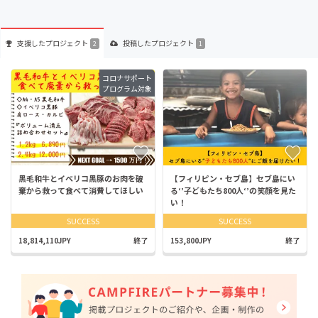
支援した
プロジェクト
投稿した
プロジェクト
2
1
コロナサポート
プログラム対象
黒毛和牛とイベリコ黒豚のお肉を破
【フィリピン・セブ島】セブ島にい
棄から救って食べて消費してほしい
る‘’子どもたち800人‘’の笑顔を見た
い！
SUCCESS
SUCCESS
18,814,110JPY
終了
153,800JPY
終了