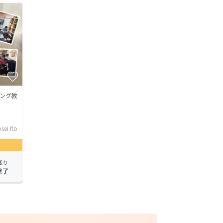
ング教
sei Ito
残り
終了