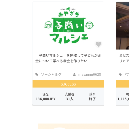
「子商いマルシェ」を開催して子どもがお
ミセ
金について学べる機会を作りたい
リカ
ソーシャルグ
masamin0628
パ
ッド
ス
SUCCESS
現在
支援者
残り
現
136,000JPY
31人
終了
1,115,