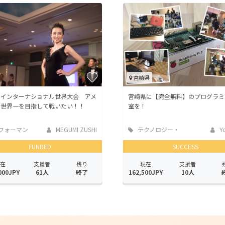
CAMPFIRE for Social Good
CAMPFIRE Creation
CAMPFIREふるさと納税
machi-ya
コミュニティ
宮崎県
スインターナショナル世界大会 アメ
宮崎県に【完全無料】のプログラミ
で世界一を目指して戦いたい！！
室を！
フォーマン
MEGUMI ZUSHI
テクノロジー・
Yo
ガジェット
FUNDED
SUCCESS
在
支援者
残り
現在
支援者
000JPY
61人
終了
162,500JPY
10人