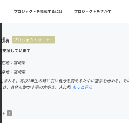
プロジェクトを掲載するには
プロジェクトをさがす
eda
プロジェクトオーナー
ターン
注目の新着プロジェクト
募集終了が近いプロ
回支援しています
現在地：宮崎県
音楽
舞台・パフォーマンス
出身地：宮崎県
市で生まれる。高校2年生の時に弱い自分を変えるために空手を始める。
ゲーム・サービス開発
フード・飲食店
しさ、身体を動かす事の大切さ、人に教
もっと見る
書籍・雑誌出版
アニメ・漫画
チャレンジ
ビューティー・ヘルス
クト
0