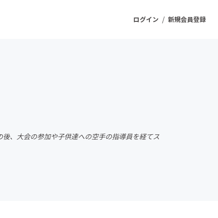
/
ログイン
新規会員登録
ジェクト
もうすぐ公開されます
プロダクト
その後、大会の参加や子供達への空手の指導員を経てス
ファッション
スポーツ
ケア
ソーシャルグッド