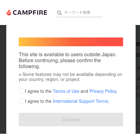
Welcome,
International users
shogo u
人気のプロジェクト
注目のリ
This site is available to users outside Japan.
これまでに3
Before continuing, please confirm the
following.
在住国：日本
※ Some features may not be available depending on
アート・写真
出身国：日本
your country, region, or project.
1981年宮崎
テクノロジー・ガジェット
I agree to the
Terms of Use
and
Privacy Policy
.
ポーツの素晴ら
I agree to the
International Support Terms
.
映像・映画
ビジネス・起業
Continue
支援した
プロジェクト
3
投稿した
プロジェ
まちづくり・地域活性化