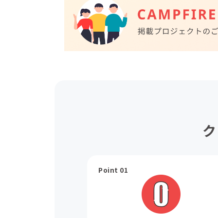
ク
Point 01