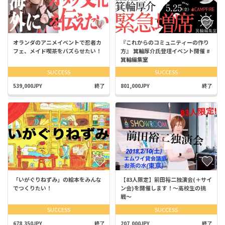
オランダのアニメイベントで忍者カ
『これからのコミュニティーの作り
フェ、メイド喫茶をバズらせたい！
方』 箕輪厚介氏登壇イベント開催 #
箕輪編集室
SUCCESS
SUCCESS
539,000JPY
終了
801,000JPY
終了
「いがぐりねずみ」の絵本をみんな
【83人限定】前田裕二独演会(＋サイ
でつくりたい！
ン会)を開催します！〜高校生の挑
戦〜
SUCCESS
SUCCESS
678,350JPY
終了
207,000JPY
終了