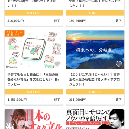
を”大きな舞台”で踊らせてあげた
企画「超カレーGOD」をレトルト化
い！！
したい！！
SUCCESS
FUNDED
516,000JPY
終了
190,490JPY
終了
子育てをもっと自由に！「本当の頑
【エンジニアだけじゃない！】高専
張らない育児」を文化にしたい By
生の人生の幅を広げるメディアプロ
コノビー
ジェクト！
SUCCESS
FUNDED
1,251,000JPY
終了
211,000JPY
終了