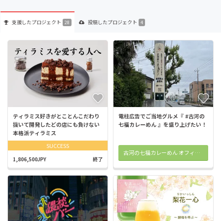
支援した
プロジェクト
投稿した
プロジェクト
28
4
ティラミス好きがとことんこだわり
電柱広告でご当地グルメ『 #古河の
抜いて開発したどの店にも負けない
七福カレーめん 』を盛り上げたい！
本格派ティラミス
SUCCESS
古河の七福カレーめん オフィシャルサイト
1,806,500JPY
終了