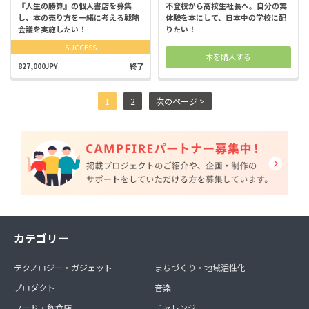
『人生の勝算』の個人書店を募集
不登校から高校生社長へ。自分の実
し、本の売り方を一緒に考える戦略
体験を本にして、日本中の学校に配
会議を実施したい！
りたい！
SUCCESS
本を購入する
827,000JPY
終了
1
2
次のページ >
カテゴリー
テクノロジー・ガジェット
まちづくり・地域活性化
プロダクト
音楽
フード・飲食店
チャレンジ