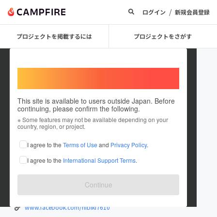
/
ログイン
新規会員登録
プロジェクトを掲載するには
プロジェクトをさがす
Welcome,
International users
This site is available to users outside Japan. Before
continuing, please confirm the following.
shirai_hibiki
※ Some features may not be available depending on your
country, region, or project.
プロジェクトオーナー
I agree to the
Terms of Use
and
Privacy Policy
.
これまでに28回支援して4件のプロジェクトを投稿しています
I agree to the
International Support Terms
.
在住国：日本
現在地：東京都
出身国：日本
出身地：大分県
Continue
「頑張れ！！」って感じの白井響です。
www.facebook.com/hibiki7610