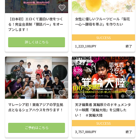
【日本初】エロくて面白い夜をつく
女性に優しいフルーツビール「梨花
る！完全会員制「猥談バー」をオー
一心〜酵母を帯ぶ」を作りたい
プンします！
SUCCESS
詳しくはこちら
1,223,100JPY
終了
マレーシア初！東南アジアの学生拠
天才編集者 箕輪厚介のドキュメンタ
点となるシェアハウスを作ります！
リー映画『箕輪大陸』を公開した
い！ ＃箕輪大陸
SUCCESS
ご予約はこちら
3,757,000JPY
終了