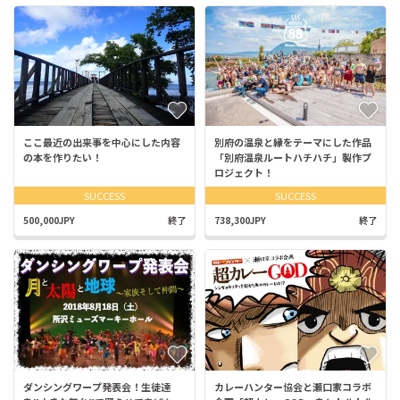
ここ最近の出来事を中心にした内容
別府の温泉と縁をテーマにした作品
の本を作りたい！
「別府温泉ルートハチハチ」製作プ
ロジェクト！
SUCCESS
SUCCESS
500,000JPY
終了
738,300JPY
終了
ダンシングワープ発表会！生徒達
カレーハンター協会と瀬口家コラボ