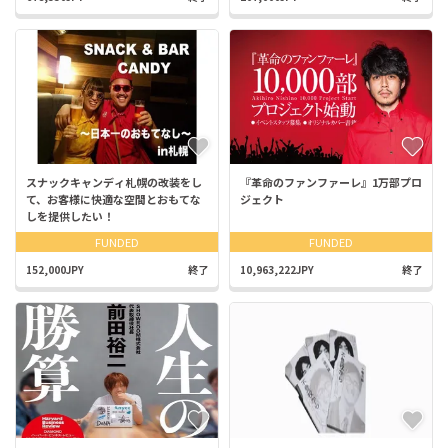
スナックキャンディ札幌の改装をし
『革命のファンファーレ』1万部プロ
て、お客様に快適な空間とおもてな
ジェクト
しを提供したい！
FUNDED
FUNDED
152,000JPY
終了
10,963,222JPY
終了