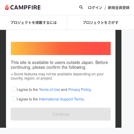
/
ログイン
新規会員登録
プロジェクトを掲載するには
プロジェクトをさがす
Welcome,
International users
This site is available to users outside Japan. Before
continuing, please confirm the following.
shinta4794
※ Some features may not be available depending on your
country, region, or project.
プロジェクトオーナー
I agree to the
Terms of Use
and
Privacy Policy
.
これまでに10回支援して3件のプロジェクトを投稿しています
I agree to the
International Support Terms
.
在住国：日本
現在地：兵庫県
出身国：日本
出身地：兵庫県
Continue
感動会社楽通は兵庫県姫路市にある広告代理店です。