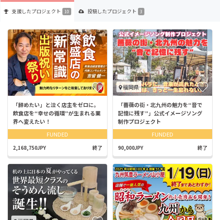
支援した
プロジェクト
投稿した
プロジェクト
10
3
福岡県
「辞めたい」と泣く店主をゼロに。
「薔薇の街・北九州の魅力を“音で
飲食店を“幸せの循環”が生まれる業
記憶に残す”」公式イメージソング
界へ変えたい！
制作プロジェクト
FUNDED
FUNDED
2,168,750JPY
終了
90,000JPY
終了