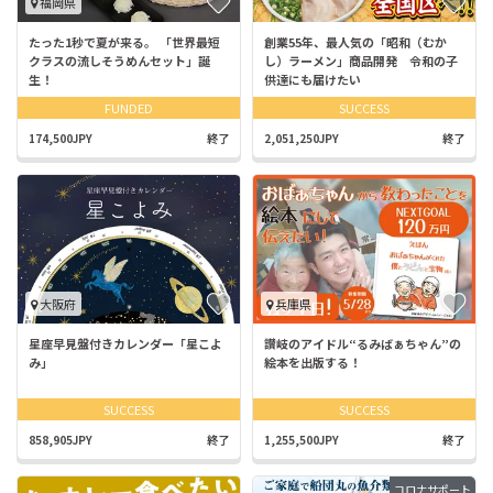
福岡県
たった1秒で夏が来る。 「世界最短
創業55年、最人気の「昭和（むか
クラスの流しそうめんセット」誕
し）ラーメン」商品開発 令和の子
生！
供達にも届けたい
FUNDED
SUCCESS
174,500JPY
終了
2,051,250JPY
終了
大阪府
兵庫県
星座早見盤付きカレンダー「星こよ
讃岐のアイドル“るみばぁちゃん”の
み」
絵本を出版する！
SUCCESS
SUCCESS
858,905JPY
終了
1,255,500JPY
終了
コロナサポート