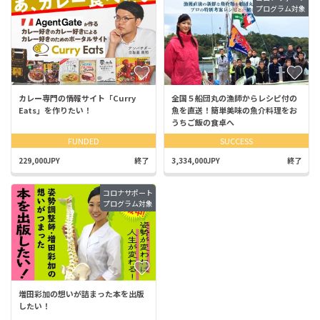
プログラム対象
カレー専門の情報サイト「Curry
全国５船団丸の漁師からレシピ付の
Eats」を作りたい！
魚を直送！簡単美味の魚介料理をお
うちご飯の食卓へ
FUNDED
SUCCESS
229,000JPY
終了
3,334,000JPY
終了
コロナサポート
プログラム対象
増田彩加の想いが詰まった本を出版
したい！