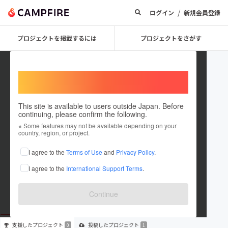
/
ログイン
新規会員登録
プロジェクトを掲載するには
プロジェクトをさがす
Welcome,
International users
This site is available to users outside Japan. Before
continuing, please confirm the following.
shimizuonsen
※ Some features may not be available depending on your
country, region, or project.
プロジェクトオーナー
I agree to the
Terms of Use
and
Privacy Policy
.
これまでに1件のプロジェクトを投稿しています
I agree to the
International Support Terms
.
在住国：日本
現在地：香川県
出身国：日本
出身地：未設定
Continue
支援した
プロジェクト
投稿した
プロジェクト
0
1