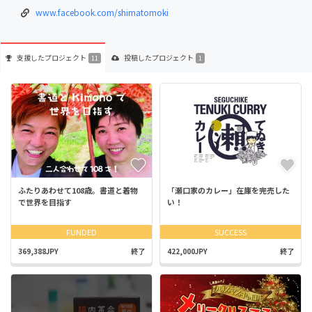
www.facebook.com/shimatomoki
支援した
プロジェクト
投稿した
プロジェクト
11
1
ふたりあわせて108歳。書道と着物
「瀬口家のカレー」在庫を完売した
で世界を目指す
い！
FUNDED
SUCCESS
369,388JPY
終了
422,000JPY
終了