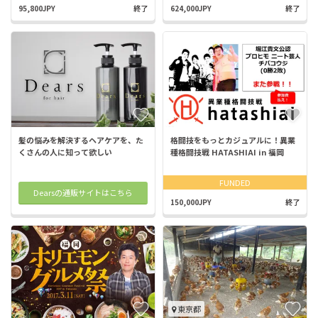
95,800JPY
終了
624,000JPY
終了
髪の悩みを解決するヘアケアを、た
格闘技をもっとカジュアルに！異業
くさんの人に知って欲しい
種格闘技戦 HATASHIAI in 福岡
FUNDED
Dearsの通販サイトはこちら
150,000JPY
終了
東京都