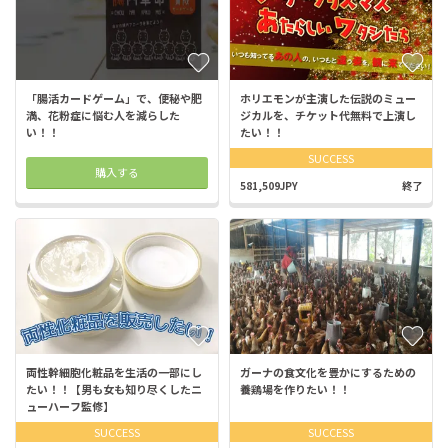
「腸活カードゲーム」で、便秘や肥
ホリエモンが主演した伝説のミュー
満、花粉症に悩む人を減らした
ジカルを、チケット代無料で上演し
い！！
たい！！
SUCCESS
購入する
581,509JPY
終了
両性幹細胞化粧品を生活の一部にし
ガーナの食文化を豊かにするための
たい！！【男も女も知り尽くしたニ
養鶏場を作りたい！！
ューハーフ監修】
SUCCESS
SUCCESS