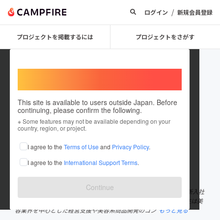
/
ログイン
新規会員登録
プロジェクトを掲載するには
プロジェクトをさがす
Welcome,
International users
This site is available to users outside Japan. Before
continuing, please confirm the following.
shimabukuro
※ Some features may not be available depending on your
country, region, or project.
プロジェクトオーナー
I agree to the
Terms of Use
and
Privacy Policy
.
これまでに11回支援して1件のプロジェクトを投稿しています
I agree to the
International Support Terms
.
在住国：日本
現在地：東京都
出身国：日本
出身地：東京都
Continue
商品開発コンサルタントの島袋智輝（しまぶくろともき）です。 新入社
員で化粧品会社に所属し、美容業界に長年携わってきました。現在は美
容業界を中心とした経営支援や美容系商品開発のコン
もっと見る