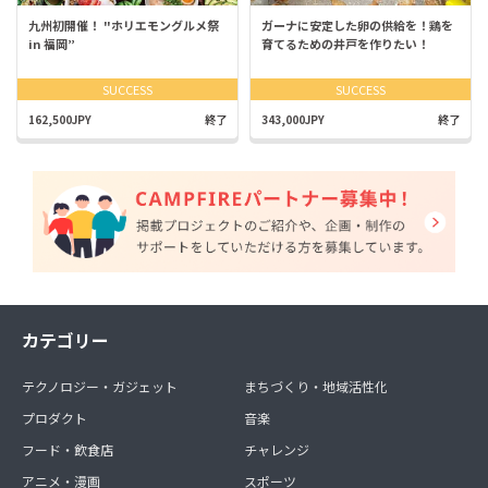
九州初開催！ "ホリエモングルメ祭
ガーナに安定した卵の供給を！鶏を
in 福岡”
育てるための井戸を作りたい！
SUCCESS
SUCCESS
162,500JPY
終了
343,000JPY
終了
カテゴリー
テクノロジー・ガジェット
まちづくり・地域活性化
プロダクト
音楽
フード・飲食店
チャレンジ
アニメ・漫画
スポーツ