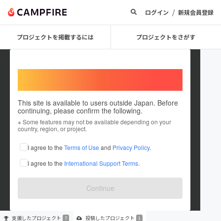
/
ログイン
新規会員登録
プロジェクトを掲載するには
プロジェクトをさがす
Welcome,
International users
This site is available to users outside Japan. Before
continuing, please confirm the following.
shigeto obata
※ Some features may not be available depending on your
country, region, or project.
プロジェクトオーナー
I agree to the
Terms of Use
and
Privacy Policy
.
これまでに7回支援して1件のプロジェクトを投稿しています
I agree to the
International Support Terms
.
在住国：未設定
出身国：未設定
Continue
支援した
プロジェクト
投稿した
プロジェクト
7
1