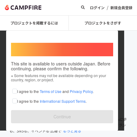
/
ログイン
新規会員登録
プロジェクトを掲載するには
プロジェクトをさがす
Welcome,
International users
This site is available to users outside Japan. Before
continuing, please confirm the following.
しがとせかい株式会社
※ Some features may not be available depending on your
country, region, or project.
プロジェクトオーナー
I agree to the
Terms of Use
and
Privacy Policy
.
これまでに1件のプロジェクトを投稿しています
I agree to the
International Support Terms
.
在住国：日本
現在地：滋賀県
出身国：日本
出身地：滋賀県
Continue
⸜ 滋賀を世界で住みたいまちNo.1にする ⸝ 滋賀を愛する仲間とともに歩
み続けて15年。 WEB制作から広報支援へと転身し、 サイトも、チラシ
も、SNSも、イベントも 広報で
もっと見る