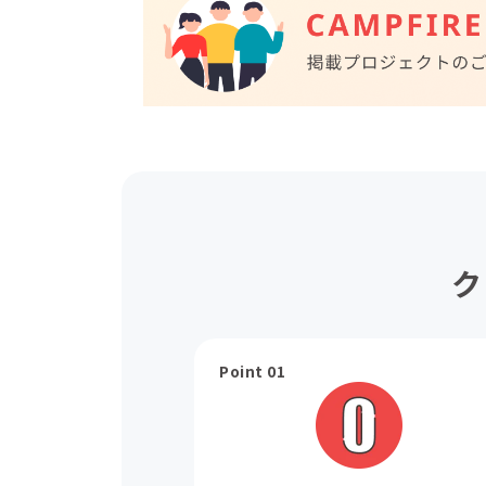
ク
Point 01