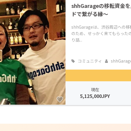
shhGarageの移転
CAMPFIRE for Social Good
CAMPFIRE Creation
ドで繋がる縁〜
CAMPFIREふるさと納税
machi-ya
コミュニティ
shhGarageは、渋谷周辺へ
のため、せっかく来てもらった
り話...
コミュニティ
shhGarag
現在
5,125,000JPY