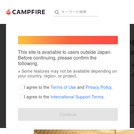
Welcome,
International users
shhGara
人気のプロジェクト
注目のリ
This site is available to users outside Japan.
これまでに2
Before continuing, please confirm the
following.
在住国：日本
※ Some features may not be available depending on
アート・写真
出身国：日本
your country, region, or project.
テクノロジー・ガジェット
I agree to the
Terms of Use
and
Privacy Policy
.
I agree to the
International Support Terms
.
映像・映画
ビジネス・起業
支援した
プロジェクト
2
投稿した
プロジェ
Continue
まちづくり・地域活性化