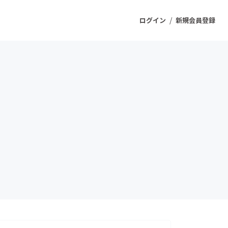
/
ログイン
新規会員登録
ジェクト
もうすぐ公開されます
プロダクト
ファッション
スポーツ
ケア
ソーシャルグッド