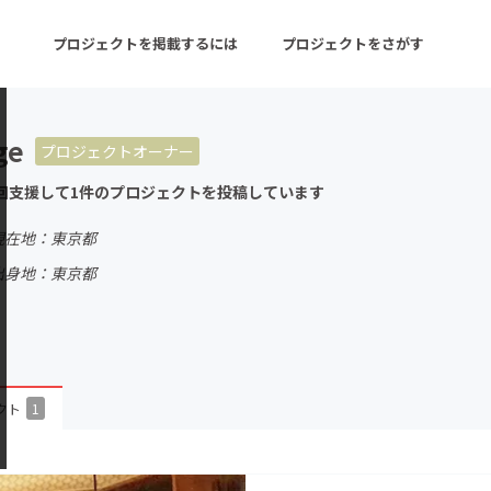
プロジェクトを掲載するには
プロジェクトをさがす
ge
プロジェクトオーナー
ターン
注目の新着プロジェクト
募集終了が近いプロ
回支援して1件のプロジェクトを投稿しています
現在地：東京都
音楽
舞台・パフォーマンス
出身地：東京都
ゲーム・サービス開発
フード・飲食店
書籍・雑誌出版
アニメ・漫画
チャレンジ
ビューティー・ヘルス
クト
1