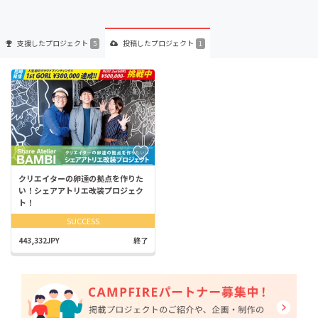
支援した
プロジェクト
投稿した
プロジェクト
5
1
クリエイターの卵達の拠点を作りた
い！シェアアトリエ改装プロジェク
ト！
SUCCESS
443,332JPY
終了