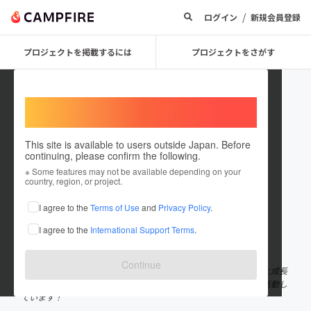
/
ログイン
新規会員登録
プロジェクトを掲載するには
プロジェクトをさがす
Welcome,
International users
This site is available to users outside Japan. Before
continuing, please confirm the following.
mochograph
※ Some features may not be available depending on your
country, region, or project.
プロジェクトオーナー
I agree to the
Terms of Use
and
Privacy Policy
.
これまでに5回支援して1件のプロジェクトを投稿しています
I agree to the
International Support Terms
.
在住国：日本
現在地：大阪府
出身国：日本
出身地：奈良県
Continue
mochograph代表のmochoです。「愛し愛されるために日々挑戦と成長
を繰り返す」という言葉をもっとーに、フォトグラファーとして活動し
ています！