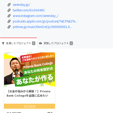
serenday.jp/
twitter.com/EnZin0401
www.instagram.com/serenday_/
podcasts.apple.com/jp/podcast/%E3%82%...
prtimes.jp/main/html/rd/p/000000001.0...
支援した
プロジェクト
投稿した
プロジェクト
1
1
【お金の悩みから解放！】Private
Bank Collegeを全国に広めたい
SUCCESS