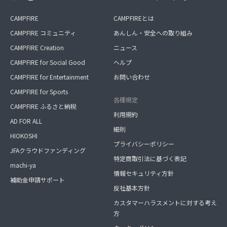
CAMPFIRE
CAMPFIREとは
CAMPFIRE コミュニティ
あんしん・安全への取り組み
CAMPFIRE Creation
ニュース
CAMPFIRE for Social Good
ヘルプ
CAMPFIRE for Entertainment
お問い合わせ
CAMPFIRE for Sports
各種規定
CAMPFIRE ふるさと納税
利用規約
AD FOR ALL
細則
HIOKOSHI
プライバシーポリシー
JFAクラウドファンディング
特定商取引法に基づく表記
machi-ya
情報セキュリティ方針
補助金申請サポート
反社基本方針
カスタマーハラスメントに対する考え
方