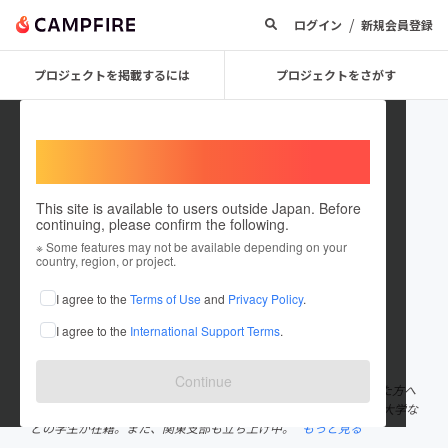
/
ログイン
新規会員登録
プロジェクトを掲載するには
プロジェクトをさがす
Welcome,
International users
This site is available to users outside Japan. Before
continuing, please confirm the following.
serenday
※ Some features may not be available depending on your
country, region, or project.
プロジェクトオーナー
I agree to the
Terms of Use
and
Privacy Policy
.
これまでに1回支援して1件のプロジェクトを投稿しています
I agree to the
International Support Terms
.
在住国：日本
現在地：未設定
出身国：日本
出身地：未設定
Continue
名古屋の学生を中心に運営。 同世代へ向け、想いや魅力に共感した方へ
商品販売するECメディアを目指す。 中京大学、南山大学、名古屋大学な
どの学生が在籍。また、関東支部も立ち上げ中。
もっと見る