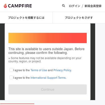
/
ログイン
新規会員登録
プロジェクトを掲載するには
プロジェクトをさがす
Welcome,
International users
This site is available to users outside Japan. Before
continuing, please confirm the following.
sencorp
※ Some features may not be available depending on your
country, region, or project.
プロジェクトオーナー
I agree to the
Terms of Use
and
Privacy Policy
.
これまでに1件のプロジェクトを投稿しています
I agree to the
International Support Terms
.
在住国：未設定
出身国：未設定
Continue
sencorp.co.jp/