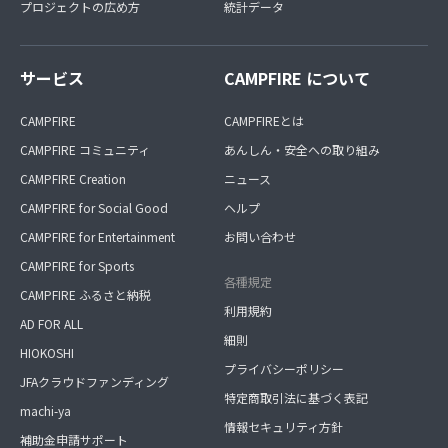
プロジェクトの広め方
統計データ
サービス
CAMPFIRE について
CAMPFIRE
CAMPFIREとは
CAMPFIRE コミュニティ
あんしん・安全への取り組み
CAMPFIRE Creation
ニュース
CAMPFIRE for Social Good
ヘルプ
CAMPFIRE for Entertainment
お問い合わせ
CAMPFIRE for Sports
各種規定
CAMPFIRE ふるさと納税
利用規約
AD FOR ALL
細則
HIOKOSHI
プライバシーポリシー
JFAクラウドファンディング
特定商取引法に基づく表記
machi-ya
情報セキュリティ方針
補助金申請サポート