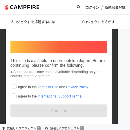
/
ログイン
新規会員登録
プロジェクトを掲載するには
プロジェクトをさがす
Welcome,
International users
This site is available to users outside Japan. Before
continuing, please confirm the following.
satoshibird
※ Some features may not be available depending on your
country, region, or project.
プロジェクトオーナー
I agree to the
Terms of Use
and
Privacy Policy
.
これまでに1件のプロジェクトを投稿しています
I agree to the
International Support Terms
.
在住国：未設定
出身国：未設定
Continue
支援した
プロジェクト
投稿した
プロジェクト
0
1