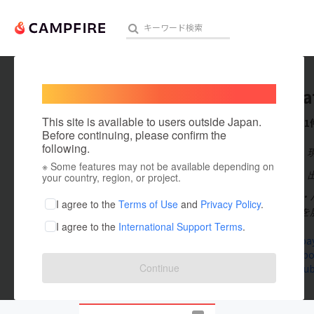
Welcome,
International users
saltpaya
人気のプロジェクト
注目のリ
This site is available to users outside Japan.
これまでに1
Before continuing, please confirm the
following.
在住国：日本
※ Some features may not be available depending on
アート・写真
出身国：日本
your country, region, or project.
私たちソルト・
テクノロジー・ガジェット
I agree to the
Terms of Use
and
Privacy Policy
.
をつくる支援を展
I agree to the
International Support Terms
.
映像・映画
www.saltpa
www.faceboo
ビジネス・起業
Continue
www.youtub
まちづくり・地域活性化