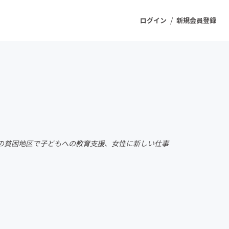
/
ログイン
新規会員登録
ジェクト
もうすぐ公開されます
プロダクト
の貧困地区で子どもへの教育支援、女性に新しい仕事
ファッション
スポーツ
ケア
ソーシャルグッド