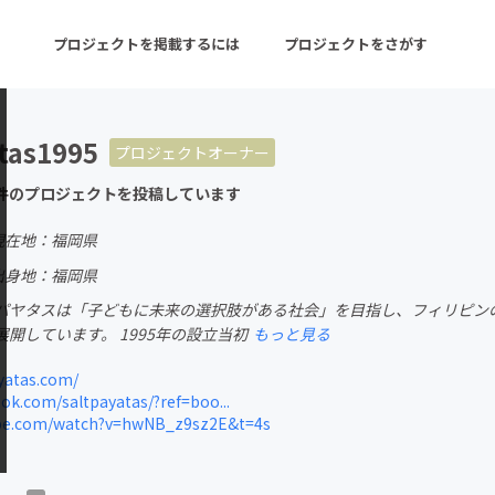
プロジェクトを掲載するには
プロジェクトをさがす
tas1995
プロジェクトオーナー
ターン
注目の新着プロジェクト
募集終了が近いプロ
件のプロジェクトを投稿しています
現在地：福岡県
音楽
舞台・パフォーマンス
出身地：福岡県
パヤタスは「子どもに未来の選択肢がある社会」を目指し、フィリピン
ゲーム・サービス開発
フード・飲食店
開しています。 1995年の設立当初
もっと見る
書籍・雑誌出版
アニメ・漫画
yatas.com/
k.com/saltpayatas/?ref=boo...
チャレンジ
ビューティー・ヘルス
e.com/watch?v=hwNB_z9sz2E&t=4s