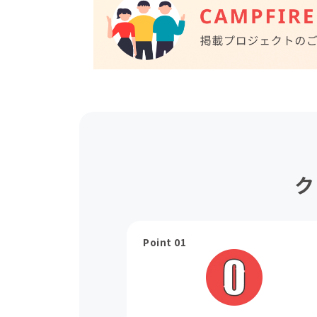
ク
Point 01