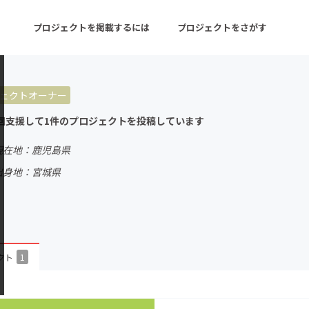
プロジェクトを掲載するには
プロジェクトをさがす
ェクトオーナー
ターン
注目の新着プロジェクト
募集終了が近いプロ
回支援して1件のプロジェクトを投稿しています
現在地：鹿児島県
音楽
舞台・パフォーマンス
出身地：宮城県
ゲーム・サービス開発
フード・飲食店
書籍・雑誌出版
アニメ・漫画
チャレンジ
ビューティー・ヘルス
クト
1