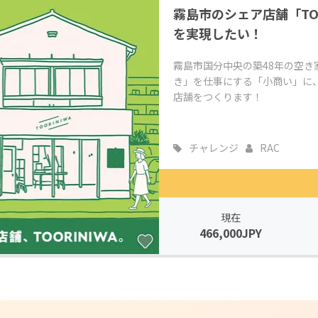
霧島市のシェア店舗「TO
CAMPFIRE for Social Good
CAMPFIRE Creation
を実現したい！
CAMPFIREふるさと納税
machi-ya
コミュニティ
霧島市国分中央の築48年の空
き」を仕事にする「小商い」に
店舗をつくります！
チャレンジ
RAC
現在
466,000JPY