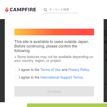
Welcome,
International users
RAC
プロジ
人気のプロジェクト
注目のリ
This site is available to users outside Japan.
これまでに8
Before continuing, please confirm the
following.
在住国：日本
※ Some features may not be available depending on
アート・写真
出身国：日本
your country, region, or project.
テクノロジー・ガジェット
I agree to the
Terms of Use
and
Privacy Policy
.
I agree to the
International Support Terms
.
映像・映画
ビジネス・起業
支援した
プロジェクト
8
投稿した
プロジェ
Continue
まちづくり・地域活性化