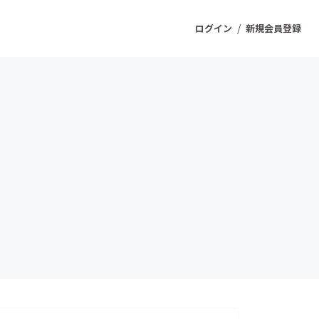
/
ログイン
新規会員登録
ジェクト
もうすぐ公開されます
プロダクト
ファッション
スポーツ
ケア
ソーシャルグッド