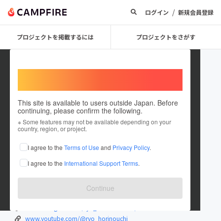
/
ログイン
新規会員登録
プロジェクトを掲載するには
プロジェクトをさがす
Welcome,
International users
This site is available to users outside Japan. Before
continuing, please confirm the following.
堀之内僚
※ Some features may not be available depending on your
country, region, or project.
プロジェクトオーナー
I agree to the
Terms of Use
and
Privacy Policy
.
これまでに1件のプロジェクトを投稿しています
I agree to the
International Support Terms
.
在住国：日本
現在地：未設定
出身国：日本
出身地：未設定
Continue
arkonthewind.net
www.instagram.com/ryo_arkonthewind/
www.youtube.com/@ryo_horinouchi