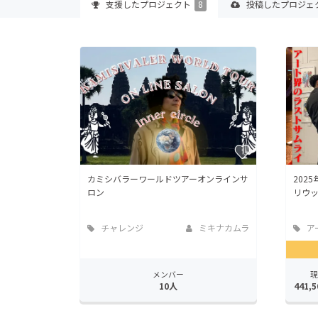
支援した
プロジェクト
8
投稿した
プロジェ
カミシバラーワールドツアーオンラインサ
202
ロン
リウ
チャレンジ
ミキナカムラ
ア
メンバー
現
10人
441,5