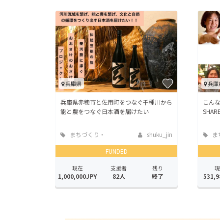
兵庫県
兵庫
兵庫県赤穂市と佐用町をつなぐ千種川から
こん
能と農をつなぐ日本酒を届けたい
SHA
まちづくり・
shuku_jin
ま
地域活性化
地域
FUNDED
現在
支援者
残り
現
1,000,000JPY
82人
終了
531,9