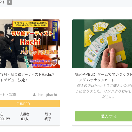
クト
1
CAMPFIRE for Social Good
CAMPFIRE Creation
CAMPFIREふるさと納税
machi-ya
コミュニティ
5年9月・切り絵アーティストHachiハ
探究やPBLに! ゲームで問いづくり
ッドデビュー決定！
ニング!ハテナソンカード
個人の方はbaseよりご購入いただ
うになりました。リンクよりお申し
ート・写真
himejihachi
ださい。
FUNDED
在
支援者
残り
購入する
00JPY
61人
終了