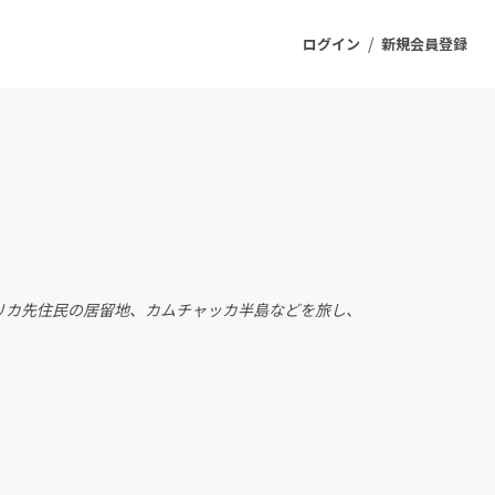
/
ログイン
新規会員登録
ジェクト
もうすぐ公開されます
プロダクト
リカ先住民の居留地、カムチャッカ半島などを旅し、
ファッション
スポーツ
ケア
ソーシャルグッド