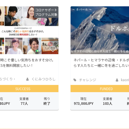
コロナサポート
プログラム対象
県
な時こそ優しい気持ちをおすそ分け。
ネパール・ヒマラヤの辺境 ・ドル
RESを無料開放したい！
らす人たちと一緒に冬を過ごしたい
ちづくり・
くにみつひろし
チャレンジ
kaori
活性化
SUCCESS
FUNDED
在
支援者
残り
現在
支援者
80JPY
77人
終了
973,000JPY
103人