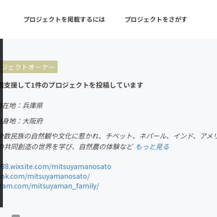
プロジェクトを掲載するには
プロジェクトをさがす
ロジェクトオーナー
ターン
注目の新着プロジェクト
募集終了が近いプロ
回支援して1件のプロジェクトを投稿しています
現在地：兵庫県
音楽
舞台・パフォーマンス
出身地：大阪府
少数民族の自然観や文化に惹かれ、チベット、ネパール、インド、アメ
ゲーム・サービス開発
フード・飲食店
の共同創造の世界を学び、自然農の体験など
もっと見る
書籍・雑誌出版
アニメ・漫画
88.wixsite.com/mitsuyamanosato
ok.com/mitsuyamanosato/
チャレンジ
ビューティー・ヘルス
ram.com/mitsuyaman_family/