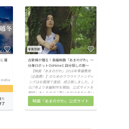
東京都
ポに暮
古新舜が贈る！長編映画「あまのがわ」〜
分身ロボットOriHimeと自分探しの旅〜
【映画「あまのがわ」2016年準備費用
（企画費）】のためのクラウドファンディ
 inaba
ングはお蔭様で達成、成立致しました。2
017年より本編制作を開始、公式サイトを
開設しましたのでご覧いただけますと幸い
です。
残り
映画「あまのがわ」公式サイト
終了