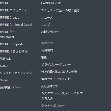
MPFIRE
CAMPFIREとは
MPFIRE コミュニティ
あんしん・安全への取り組み
PFIRE Creation
ニュース
PFIRE for Social Good
ヘルプ
PFIRE for
お問い合わせ
ertainment
各種規定
PFIRE for Sports
利用規約
MPFIRE ふるさと納税
細則
FOR ALL
プライバシーポリシー
KOSHI
特定商取引法に基づく表記
FAクラウドファンディング
情報セキュリティ方針
hi-ya
反社基本方針
助金申請サポート
カスタマーハラスメントに対す
る考え方
クッキーポリシー