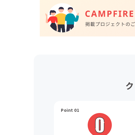
ク
Point 01