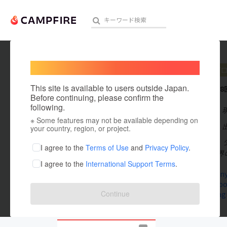
Welcome,
International users
ruuly
プ
人気のプロジェクト
注目のリ
This site is available to users outside Japan.
これまでに8
Before continuing, please confirm the
following.
在住国：日本
※ Some features may not be available depending on
アート・写真
出身国：日本
your country, region, or project.
自然が好きで、
テクノロジー・ガジェット
I agree to the
Terms of Use
and
Privacy Policy
.
自然界と人間界
I agree to the
International Support Terms
.
映像・映画
joyharmony
www.facebo
ビジネス・起業
Continue
www.instag
まちづくり・地域活性化