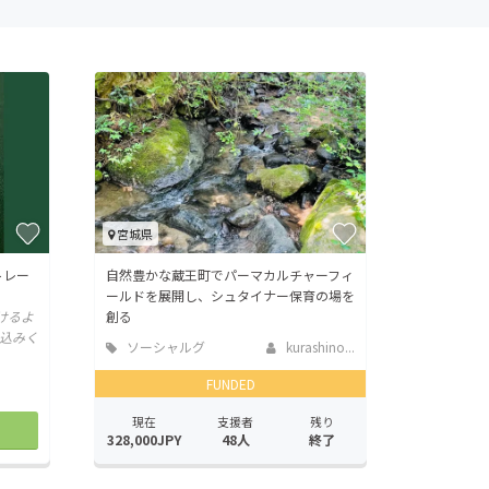
宮城県
トレー
自然豊かな蔵王町でパーマカルチャーフィ
ールドを展開し、シュタイナー保育の場を
けるよ
創る
込みく
ソーシャルグ
kurashino...
ッド
FUNDED
現在
支援者
残り
328,000JPY
48人
終了