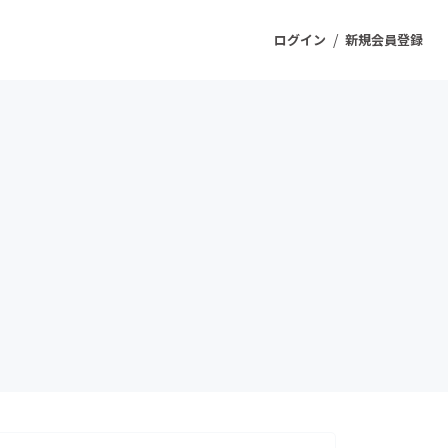
/
ログイン
新規会員登録
ジェクト
もうすぐ公開されます
プロダクト
ファッション
スポーツ
ケア
ソーシャルグッド