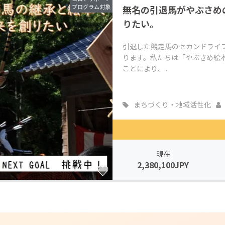
プログラム対象
無名の引退馬がやぶさめ
CAMPFIRE for Social Good
CAMPFIRE Creation
りたい。
CAMPFIREふるさと納税
machi-ya
コミュニティ
引退した競走馬のセカンドライ
ります。私たちは「やぶさめ絵
ことにより、...
まちづくり・地域活性化
現在
2,380,100JPY