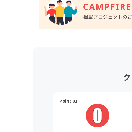
ク
Point 01