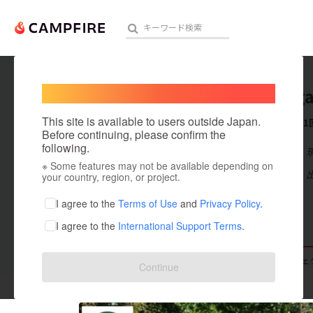
Welcome,
International users
rio_nag
人気のプロジェクト
注目のリ
This site is available to users outside Japan.
これまでに1
Before continuing, please confirm the
following.
在住国：日本
※ Some features may not be available depending on
アート・写真
出身国：日本
your country, region, or project.
テクノロジー・ガジェット
I agree to the
Terms of Use
and
Privacy Policy
.
I agree to the
International Support Terms
.
映像・映画
ビジネス・起業
支援した
プロジェクト
1
投稿した
プロジェ
Continue
まちづくり・地域活性化