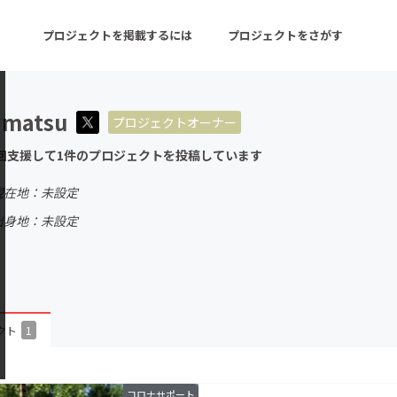
プロジェクトを掲載するには
プロジェクトをさがす
amatsu
プロジェクトオーナー
ターン
注目の新着プロジェクト
募集終了が近いプロ
回支援して1件のプロジェクトを投稿しています
現在地：未設定
音楽
舞台・パフォーマンス
出身地：未設定
ゲーム・サービス開発
フード・飲食店
書籍・雑誌出版
アニメ・漫画
チャレンジ
ビューティー・ヘルス
クト
1
コロナサポート