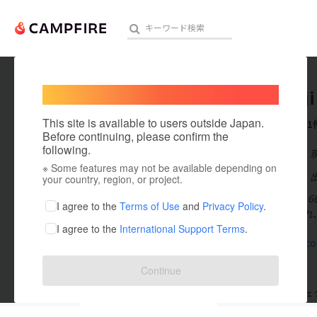
Welcome,
International users
renkyuji
人気のプロジェクト
注目のリ
This site is available to users outside Japan.
これまでに1
Before continuing, please confirm the
following.
在住国：日本
※ Some features may not be available depending on
アート・写真
出身国：日本
your country, region, or project.
寛文元年7月(1
テクノロジー・ガジェット
I agree to the
Terms of Use
and
Privacy Policy
.
吉野門と呼ばれ
I agree to the
International Support Terms
.
映像・映画
renkyu-ji.c
ビジネス・起業
Continue
まちづくり・地域活性化
支援した
プロジェクト
0
投稿した
プロジェ