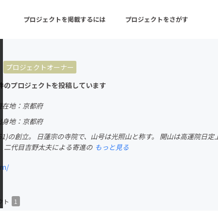
プロジェクトを掲載するには
プロジェクトをさがす
プロジェクトオーナー
ターン
注目の新着プロジェクト
募集終了が近いプロ
件のプロジェクトを投稿しています
現在地：京都府
音楽
舞台・パフォーマンス
出身地：京都府
661)の創立。 日蓮宗の寺院で、山号は光照山と称す。 開山は高運院日
ゲーム・サービス開発
フード・飲食店
、二代目吉野太夫による寄進の
もっと見る
書籍・雑誌出版
アニメ・漫画
om/
チャレンジ
ビューティー・ヘルス
クト
1