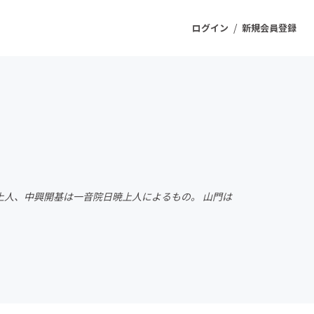
/
ログイン
新規会員登録
ジェクト
もうすぐ公開されます
プロダクト
定上人、中興開基は一音院日暁上人によるもの。 山門は
ファッション
スポーツ
ケア
ソーシャルグッド